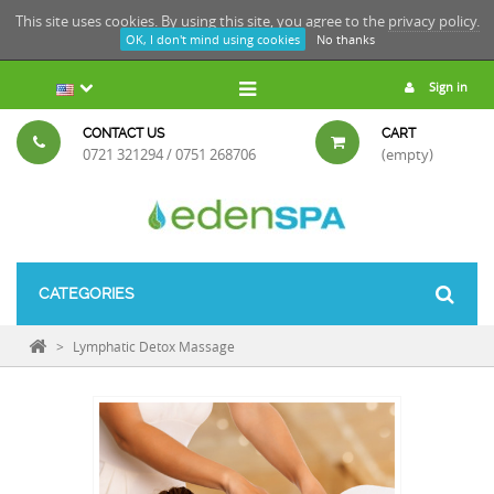
This site uses cookies. By using this site, you agree to the
privacy policy.
OK, I don't mind using cookies
No thanks
Sign in
CONTACT US
CART
0721 321294 / 0751 268706
(empty)
CATEGORIES
>
Lymphatic Detox Massage