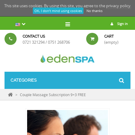
This site uses cookies. By using this site, you agree to the
privacy policy.
OK, I don't mind using cookies
No thanks
Sign in
CONTACT US
CART
0721 321294 / 0751 268706
(empty)
CATEGORIES
>
Couple Massage Subscription 9+3 FREE