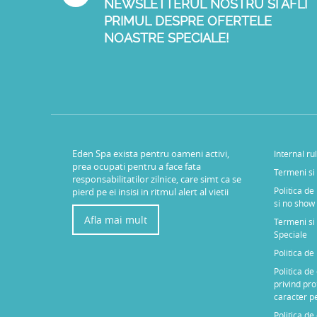
NEWSLETTERUL NOSTRU SI AFLI
PRIMUL DESPRE OFERTELE
NOASTRE SPECIALE!
Eden Spa exista pentru oameni activi,
Internal ru
prea ocupati pentru a face fata
Termeni si 
responsabilitatilor zilnice, care simt ca se
Politica de
pierd pe ei insisi in ritmul alert al vietii
si no show
Afla mai mult
Termeni si 
Speciale
Politica d
Politica de
privind pro
caracter p
Politica de