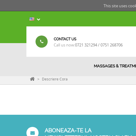
This site uses coo
CONTACT US
Call us now:
0721 321294 / 0751 268706
MASSAGES & TREATM
>
Descriere Cora
ABONEAZA-TE LA