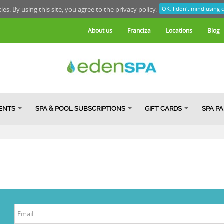
kies. By using this site, you agree to the
privacy policy.
OK, I don't mind using 
About us
Franciza
Locations
Blog
ENTS
SPA & POOL SUBSCRIPTIONS
GIFT CARDS
SPA P