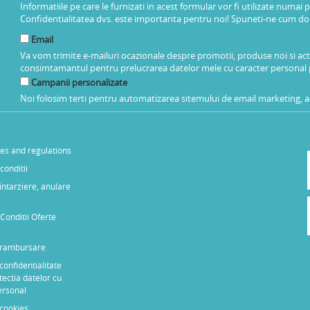
Informatiile pe care le furnizati in acest formular vor fi utilizate numai 
Confidentialitatea dvs. este importanta pentru noi! Spuneti-ne cum dorit
Email
Va vom trimite e-mailuri ocazionale despre promotii, produse noi si ac
consimtamantul pentru prelucrarea datelor mele cu caracter personal 
Campanii personalizate
Noi folosim terti pentru automatizarea sitemului de email marketing, as
les and regulations
conditii
 intarziere, anulare
Conditii Oferte
e rambursare
 confidentialitate
tectia datelor cu
ersonal
 cookies