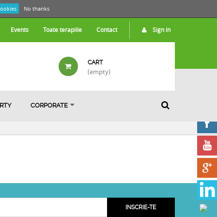
cookies
No thanks
Events
Toate terapiile
Contact
Sign in
CART
(empty)
ARTY
CORPORATE
INSCRIE-TE