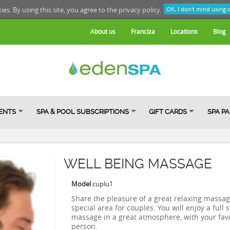
kies. By using this site, you agree to the
privacy policy.
OK, I don't mind using 
About us
Franciza
Locations
Blog
ENTS
SPA & POOL SUBSCRIPTIONS
GIFT CARDS
SPA P
WELL BEING MASSAGE
Model
cuplu1
Share the pleasure of a great relaxing massag
special area for couples. You will enjoy a full
massage in a great atmosphere, with your fav
person.