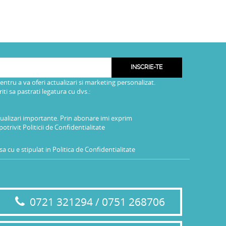
INSCRIE-TE
pentru a va oferi actualizari si marketing personalizat.
i sa pastrati legatura cu dvs.:
tualizari importante. Prin abonare imi exprim
potrivit
Politicii de Confidentialitate
a cu e stipulat in
Politica de Confidentialitate
0721 321294 / 0751 268706