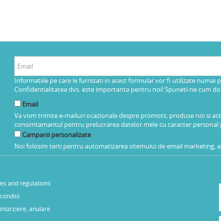
Informatiile pe care le furnizati in acest formular vor fi utilizate numai 
Confidentialitatea dvs. este importanta pentru noi! Spuneti-ne cum dorit
Email
Va vom trimite e-mailuri ocazionale despre promotii, produse noi si ac
consimtamantul pentru prelucrarea datelor mele cu caracter personal 
Campanii personalizate
Noi folosim terti pentru automatizarea sitemului de email marketing, as
les and regulations
conditii
 intarziere, anulare