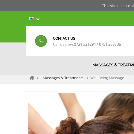
This site uses coo
CONTACT US
Call us now:
0721 321294 / 0751 268706
MASSAGES & TREATM
>
Massages & Treatments
>
Well Being Massage