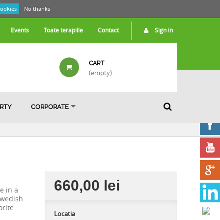
cookies
No thanks
Events
Toate terapiile
Contact
Sign in
CART
(empty)
ARTY
CORPORATE
660,00 lei
e in a
 swedish
orite
Locatia