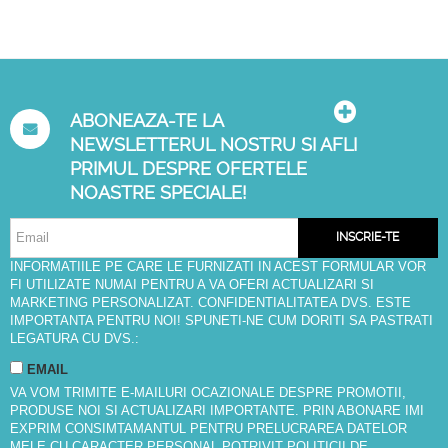
ABONEAZA-TE LA
NEWSLETTERUL NOSTRU SI AFLI
PRIMUL DESPRE OFERTELE
NOASTRE SPECIALE!
INSCRIE-TE
INFORMATIILE PE CARE LE FURNIZATI IN ACEST FORMULAR VOR
FI UTILIZATE NUMAI PENTRU A VA OFERI ACTUALIZARI SI
MARKETING PERSONALIZAT. CONFIDENTIALITATEA DVS. ESTE
IMPORTANTA PENTRU NOI! SPUNETI-NE CUM DORITI SA PASTRATI
LEGATURA CU DVS.:
EMAIL
VA VOM TRIMITE E-MAILURI OCAZIONALE DESPRE PROMOTII,
PRODUSE NOI SI ACTUALIZARI IMPORTANTE. PRIN ABONARE IMI
EXPRIM CONSIMTAMANTUL PENTRU PRELUCRAREA DATELOR
MELE CU CARACTER PERSONAL POTRIVIT
POLITICII DE