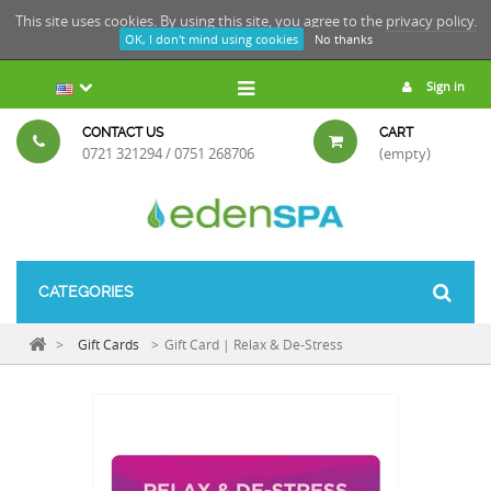
This site uses cookies. By using this site, you agree to the
privacy policy.
OK, I don't mind using cookies
No thanks
Sign in
CONTACT US
CART
0721 321294 / 0751 268706
(empty)
CATEGORIES
>
Gift Cards
>
Gift Card | Relax & De-Stress