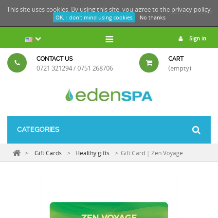
This site uses cookies. By using this site, you agree to the
privacy policy.
OK, I don't mind using cookies
No thanks
Sign in
CONTACT US
CART
0721 321294 / 0751 268706
(empty)
CATEGORIES
>
Gift Cards
>
Healthy gifts
>
Gift Card | Zen Voyage