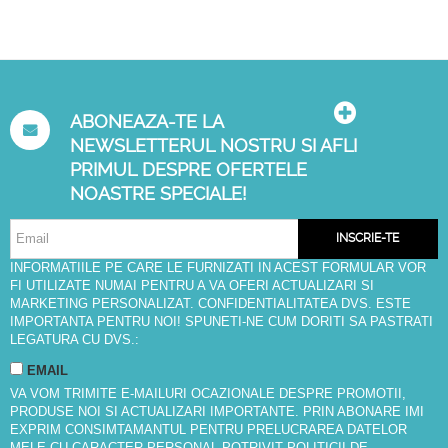
ABONEAZA-TE LA
NEWSLETTERUL NOSTRU SI AFLI
PRIMUL DESPRE OFERTELE
NOASTRE SPECIALE!
INSCRIE-TE
INFORMATIILE PE CARE LE FURNIZATI IN ACEST FORMULAR VOR
FI UTILIZATE NUMAI PENTRU A VA OFERI ACTUALIZARI SI
MARKETING PERSONALIZAT. CONFIDENTIALITATEA DVS. ESTE
IMPORTANTA PENTRU NOI! SPUNETI-NE CUM DORITI SA PASTRATI
LEGATURA CU DVS.:
EMAIL
VA VOM TRIMITE E-MAILURI OCAZIONALE DESPRE PROMOTII,
PRODUSE NOI SI ACTUALIZARI IMPORTANTE. PRIN ABONARE IMI
EXPRIM CONSIMTAMANTUL PENTRU PRELUCRAREA DATELOR
MELE CU CARACTER PERSONAL POTRIVIT
POLITICII DE