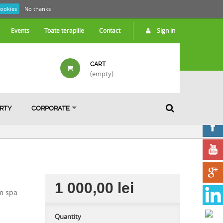
cookies
No thanks
Events
Toate terapiile
Contact
Sign in
CART
(empty)
ARTY
CORPORATE
1 000,00 lei
om spa
Quantity