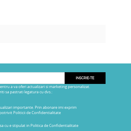
INSCRIE-TE
pentru a va oferi actualizari si marketing personalizat.
i sa pastrati legatura cu dvs.:
tualizari importante. Prin abonare imi exprim
potrivit
Politicii de Confidentialitate
a cu e stipulat in
Politica de Confidentialitate