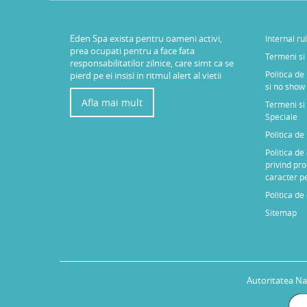
Eden Spa exista pentru oameni activi,
Internal ru
prea ocupati pentru a face fata
Termeni si 
responsabilitatilor zilnice, care simt ca se
Politica de
pierd pe ei insisi in ritmul alert al vietii
si no show
Afla mai mult
Termeni si 
Speciale
Politica d
Politica de
privind pro
caracter p
Politica de
Sitemap
Autoritatea Na