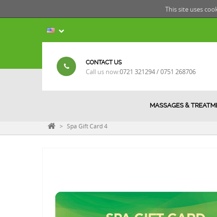
This site uses coo
CONTACT US
Call us now:
0721 321294 / 0751 268706
MASSAGES & TREATM
>
Spa Gift Card 4