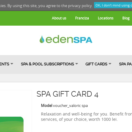
kies. By using this site, you agree to the
privacy policy.
OK, I don't mind using 
About us
Franciza
Locations
Blog
ENTS
SPA & POOL SUBSCRIPTIONS
GIFT CARDS
SPA P
SPA GIFT CARD 4
Model
voucher_valoric spa
Relaxation and well-being for you. Benefit fr
services, of your choice, worth 1000 lei.