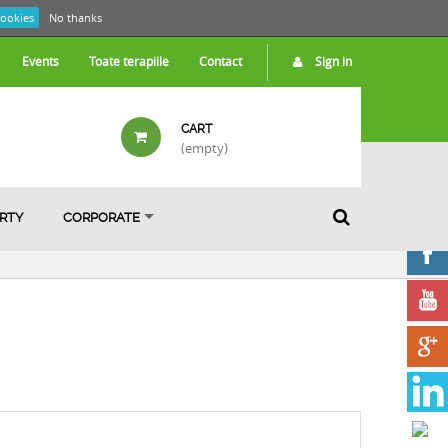
cookies
No thanks
Events
Toate terapiile
Contact
Sign in
CART
(empty)
ARTY
CORPORATE