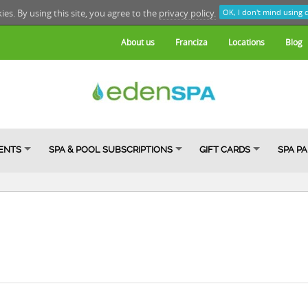
kies. By using this site, you agree to the
privacy policy.
OK, I don't mind using 
About us
Franciza
Locations
Blog
ENTS
SPA & POOL SUBSCRIPTIONS
GIFT CARDS
SPA P