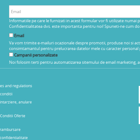
Informatiile pe care le furnizati in acest formular vor fi utilizate numai 
Confidentialitatea dvs. este importanta pentru noi! Spuneti-ne cum dorit
Email
Va vom trimite e-mailuri ocazionale despre promotii, produse noi si ac
consimtamantul pentru prelucrarea datelor mele cu caracter personal 
Campanii personalizate
Noi folosim terti pentru automatizarea sitemului de email marketing, as
les and regulations
conditii
 intarziere, anulare
Conditii Oferte
e rambursare
 confidentialitate