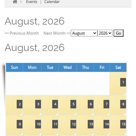
>
Events
|
Calendar
August, 2026
<< Previous Month
Next Month >>
August, 2026
Sun
Mon
Tue
Wed
Thu
Fri
Sat
1
2
3
4
5
6
7
8
9
10
11
12
13
14
15