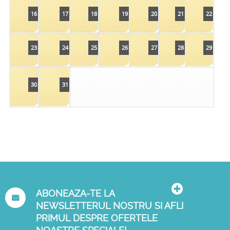
16
17
18
19
20
21
22
23
24
25
26
27
28
29
30
31
ABONEAZA-TE LA
NEWSLETTERUL NOSTRU SI AFLI
PRIMUL DESPRE OFERTELE