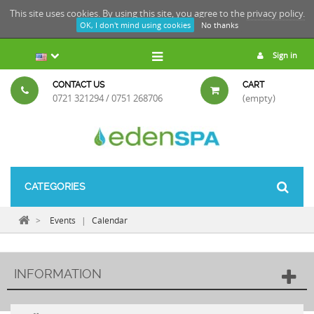
This site uses cookies. By using this site, you agree to the
privacy policy.
OK, I don't mind using cookies
No thanks
Sign in
CONTACT US
CART
0721 321294 / 0751 268706
(empty)
CATEGORIES
>
Events
|
Calendar
INFORMATION