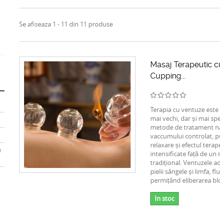
Se afiseaza 1 - 11 din 11 produse
Masaj Terapeutic c
Cupping...
Terapia cu ventuze este 
mai vechi, dar și mai sp
metode de tratament na
vaccumului controlat, p
relaxare și efectul tera
u
intensificate față de un
tradițional. Ventuzele a
pielii sângele și limfa, fl
permițând eliberarea blo
In stoc