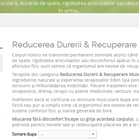
ulară, durerile de spate, rigiditatea articulațiilor sau disc
în urma...
Reducerea Durerii & Recuperare
Corpul nostru ne transmite permanent semnale atunci când a
de spate, rigiditatea articulațiilor sau disconfortul apărut în 
efortului fizic sunt semne că organismul are nevoie de recupe
Terapiile din categoria
Reducerea Durerii & Recuperare Mus
ingrediente naturale și experiența terapeuților Eden Spa pen
tensiunii și îmbunătățirea mobilității. Fiecare tratament este
terapeutice, drenaj, terapii cu plante medicinale, ventuze, 
Indiferent dacă te confrunți cu tensiune musculară după ore p
fizică sau pur și simplu simți că organismul are nevoie de r
susține confortul fizic și starea generală de bine.
Mișcarea fără disconfort începe cu grija acordată corpului.
La
potrivită pentru nevoile tale și redescoperă plăcerea de a te 
Sortare dupa
--