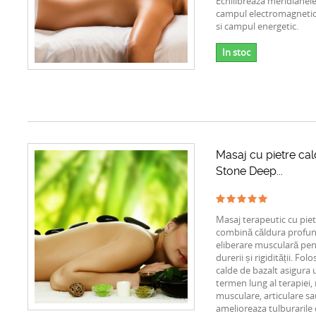
Echilibreaza meridianele
campul electromagnetic
si campul energetic.
In stoc
Masaj cu pietre cal
Stone Deep...
Masaj terapeutic cu piet
combină căldura profun
eliberare musculară pe
durerii și rigidității. Fol
calde de bazalt asigura 
termen lung al terapiei,
musculare, articulare s
amelioreaza tulburarile c