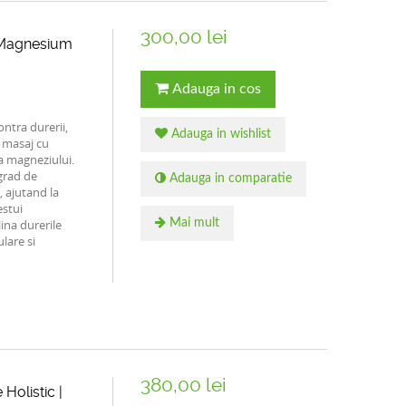
300,00 lei
| Magnesium
Adauga in cos
ntra durerii,
Adauga in wishlist
 masaj cu
a magneziului.
grad de
Adauga in comparatie
 ajutand la
estui
ina durerile
Mai mult
lare si
380,00 lei
Holistic |