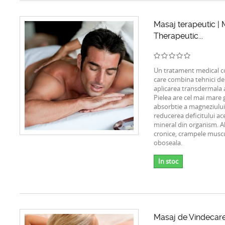
Masaj terapeutic 
Therapeutic...
Un tratament medical co
care combina tehnici de
aplicarea transdermala 
Pielea are cel mai mare 
absorbtie a magneziului,
reducerea deficitului ac
mineral din organism. Al
cronice, crampele muscu
oboseala.
In stoc
Masaj de Vindecare 