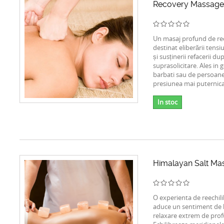
Recovery Massage
Un masaj profund de re
destinat eliberării tens
și susținerii refacerii du
suprasolicitare. Ales in 
barbati sau de persoane
presiunea mai puternica
In stoc
Himalayan Salt Ma
O experienta de reechilib
aduce un sentiment de li
relaxare extrem de pro