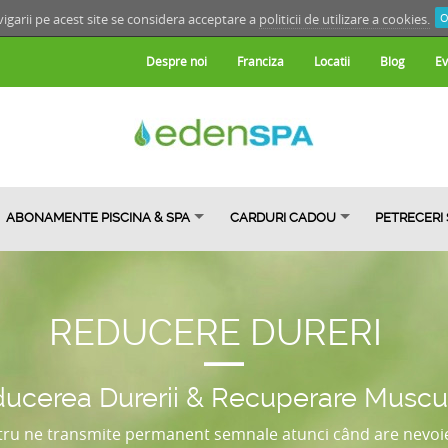
igarii pe acest site se considera acceptare a
politicii de utilizare a cookies.
O
Despre noi
Franciza
Locatii
Blog
Ev
ABONAMENTE PISCINA & SPA
CARDURI CADOU
PETRECERI
REDUCERE DURERI
ucerea Durerii & Recuperare Muscu
ru ne transmite permanent semnale atunci când are nevoie