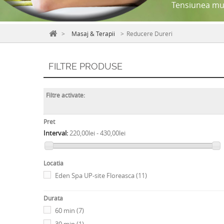
Tensiunea musc
>
Masaj & Terapii
>
Reducere Dureri
FILTRE PRODUSE
Filtre activate:
Pret
Interval:
220,00lei - 430,00lei
Locatia
Eden Spa UP-site Floreasca
(11)
Durata
60 min
(7)