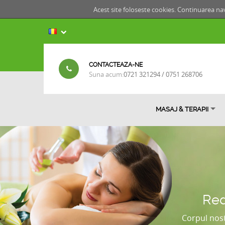
Acest site foloseste cookies. Continuarea nav
CONTACTEAZA-NE
Suna acum:
0721 321294 / 0751 268706
MASAJ & TERAPII
Red
Corpul nost