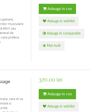
Adauga in cos
cuperare,
Adauga in wishlist
iunilor musculare
pă efort sau
general de
Adauga in comparatie
 care prefera
.
Mai mult
370,00 lei
ssage
Adauga in cos
rare, care iti va
niste si
Adauga in wishlist
funda.