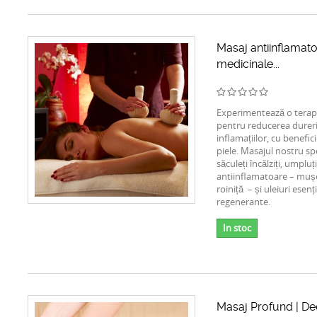
Masaj antiinflamato
medicinale...
Experimentează o terap
pentru reducerea dureril
inflamațiilor, cu benefic
piele. Masajul nostru sp
săculeți încălziți, umpluț
antiinflamatoare – mușe
roiniță – și uleiuri esenț
regenerante.
In stoc
Masaj Profund | De