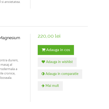
l si anxietatea.
220,00 lei
| Magnesium
Adauga in cos
ntra durerii,
Adauga in wishlist
 masaj al
ansdermala a
ile cronice,
Adauga in comparatie
oboseala.
Mai mult