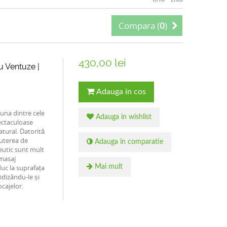
Compara (
0
)
430,00 lei
u Ventuze |
Adauga in cos
una dintre cele
Adauga in wishlist
ectaculoase
tural. Datorită
uterea de
Adauga in comparatie
peutic sunt mult
 masaj
duc la suprafața
Mai mult
uidizându-le și
cajelor.