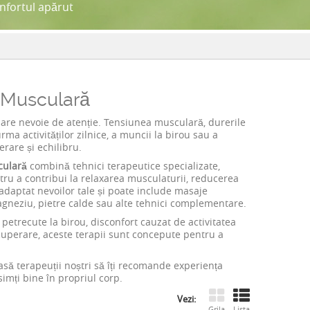
onfortul apărut
 Musculară
re nevoie de atenție. Tensiunea musculară, durerile
urma activităților zilnice, a muncii la birou sau a
rare și echilibru.
culară
combină tehnici terapeutice specializate,
tru a contribui la relaxarea musculaturii, reducerea
 adaptat nevoilor tale și poate include masaje
magneziu, pietre calde sau alte tehnici complementare.
etrecute la birou, disconfort cauzat de activitatea
ecuperare, aceste terapii sunt concepute pentru a
să terapeuții noștri să îți recomande experiența
simți bine în propriul corp.
Vezi:
Grila
Lista