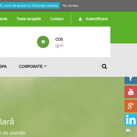
K, sunt de acord cu folosirea cookies
Nu doresc
ents
Toate terapiile
Contact
Autentificare
COS
(gol)
 SPA
CORPORATE
lară
 de atenție.