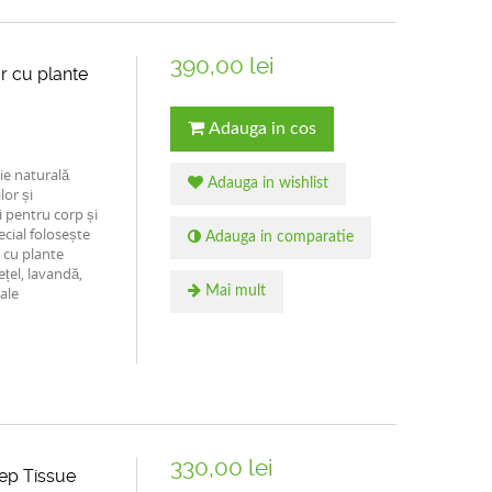
390,00 lei
r cu plante
Adauga in cos
ie naturală
Adauga in wishlist
or și
ii pentru corp și
ecial folosește
Adauga in comparatie
i cu plante
țel, lavandă,
iale
Mai mult
330,00 lei
ep Tissue