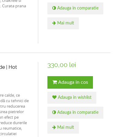
, chakrele si
. Curata prana
Adauga in comparatie
Mai mult
330,00 lei
de | Hot
Adauga in cos
re calde, ce
Adauga in wishlist
dă cu tehnici de
ntru reducerea
osirea pietrelor
Adauga in comparatie
un efect pe
 reduce durerile
au reumatice,
Mai mult
irculatiei