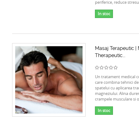
periferice, reduce stresu
In stoc
Masaj Terapeutic 
Therapeutic...
Un tratament medical co
care combina tehnici de
spatelui cu aplicarea tr
magneziului. Alina durer
crampele musculare si 
In stoc