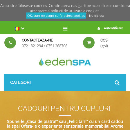
Acest site foloseste cookies. Continuarea navigarii pe acest site se considera
acceptare a
politicii de utilizare a cookies.
OK, sunt de acord cu folosirea cookies
Nu doresc
Autentificare
CONTACTEAZA-NE
COS
0721 321294 / 0751 268706
(gol)
CATEGORII
CADOURI PENTRU CUPLURI
Spune-le „Casa de piatra!” sau „Felicitari!” cu un card cadou
la spa! Ofera-le o experienta senzoriala memorabila!
Arome