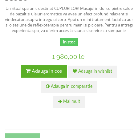
Un ritual spa unic destinat CUPLURILOR! Masajul in doi cu pietre calde
de bazalt si uleiuri aromatice va avea un efect profund relaxant si
vindecator asupra intregului corp. Apoi un mini tratament facial cu aur
si o sesiune de reflexoterapie pentru maini si picioare. Pentru a intregi
experienta spa, va oferim acces la sauna si servire cu sampanie.
In stoc
1 980,00 lei
Adauga in cos
Adauga in wishlist
Adauga in comparatie
Mai mult