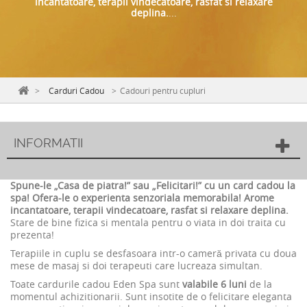
incantatoare, terapii vindecatoare, rasfat si relaxare
deplina.
...
>
Carduri Cadou
>
Cadouri pentru cupluri
INFORMATII
Spune-le „Casa de piatra!” sau „Felicitari!” cu un card cadou la
spa! Ofera-le o experienta senzoriala memorabila!
Arome
incantatoare, terapii vindecatoare, rasfat si relaxare deplina.
Stare de bine fizica si mentala pentru o viata in doi traita cu
prezenta!
Terapiile in cuplu se desfasoara intr-o cameră privata cu doua
mese de masaj si doi terapeuti care lucreaza simultan.
Toate cardurile cadou Eden Spa sunt
valabile 6 luni
de la
momentul achizitionarii. Sunt insotite de o felicitare eleganta