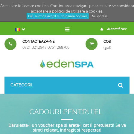
Acest site foloseste cookies. Continuarea navigarii pe acest site se considera
acceptare a
politicii de utilizare a cookies.
OK, sunt de acord cu folosirea cookies
Nu doresc
Autentificare
CONTACTEAZA-NE
COS
0721 321294 / 0751 268706
(gol)
CATEGORII
CADOURI PENTRU EL
Daruieste-i un voucher spa si arata-i cat il pretuiesti!
Se va
simti relaxat, indragit si respectat!