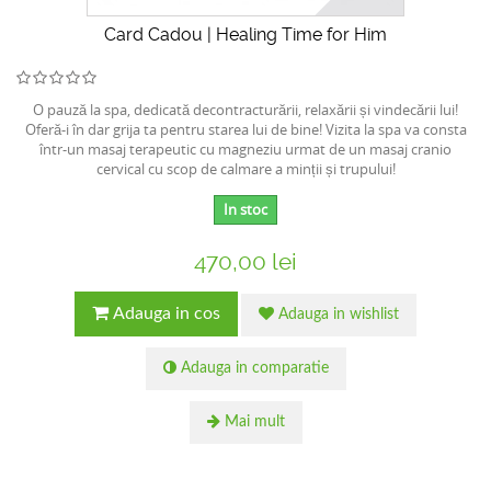
Card Cadou | Healing Time for Him
O pauză la spa, dedicată decontracturării, relaxării și vindecării lui!
Oferă-i în dar grija ta pentru starea lui de bine! Vizita la spa va consta
într-un masaj terapeutic cu magneziu urmat de un masaj cranio
cervical cu scop de calmare a minții și trupului!
In stoc
470,00 lei
Adauga in cos
Adauga in wishlist
Adauga in comparatie
Mai mult