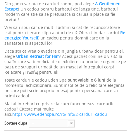
Din gama variata de carduri cadou, poti alege
A Gentlemen
Escape
! Un cadou pentru barbatul de langa tine, barbatul
modern care stie sa se pretuiasca si caruia ii place sa fie
pretuit!
Vrei sa-i spui cat de mult il admiri si cat de recunoscatoare
esti pentru fiecare clipa alaturi de el? Ofera-i in dar cardul
Re-
energize Yourself
, un cadou pentru domnii care tin la
sanatatea si aspectul lor!
Daca stii ca vrea o evadare din jungla urbană doar pentru el,
alege
Urban Retreat for Him
! Acest pachet conține o vizită la
spa în care va beneficia de o exfoliere cu produse organice pe
bază de struguri urmată de un masaj al întregului corp!
Relaxare și răsfăț pentru el!
Toate cardurile cadou Eden Spa
sunt valabile 6 luni
de la
momentul achizitionarii. Sunt insotite de o felicitare eleganta
pe care poti scrie propriul mesaj pentru persoana care va
primi cadoul.
Mai ai intrebari cu privire la cum functioneaza cardurile
cadou? Citeste mai multe
aici:
https://www.edenspa.ro/ro/info/2-carduri-cadou
Sortare dupa
--