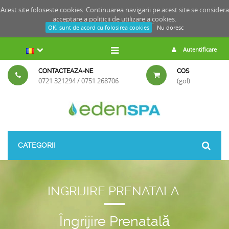
Acest site foloseste cookies. Continuarea navigarii pe acest site se considera
acceptare a
politicii de utilizare a cookies.
OK, sunt de acord cu folosirea cookies
Nu doresc
Autentificare
CONTACTEAZA-NE
COS
0721 321294 / 0751 268706
(gol)
CATEGORII
INGRIJIRE PRENATALA
Îngrijire Prenatală