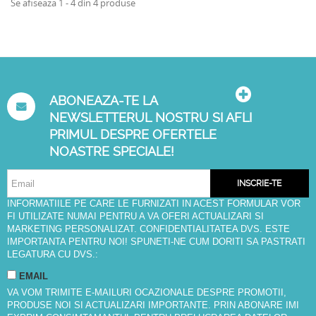
Se afiseaza 1 - 4 din 4 produse
ABONEAZA-TE LA
NEWSLETTERUL NOSTRU SI AFLI
PRIMUL DESPRE OFERTELE
NOASTRE SPECIALE!
INSCRIE-TE
INFORMATIILE PE CARE LE FURNIZATI IN ACEST FORMULAR VOR
FI UTILIZATE NUMAI PENTRU A VA OFERI ACTUALIZARI SI
MARKETING PERSONALIZAT. CONFIDENTIALITATEA DVS. ESTE
IMPORTANTA PENTRU NOI! SPUNETI-NE CUM DORITI SA PASTRATI
LEGATURA CU DVS.:
EMAIL
VA VOM TRIMITE E-MAILURI OCAZIONALE DESPRE PROMOTII,
PRODUSE NOI SI ACTUALIZARI IMPORTANTE. PRIN ABONARE IMI