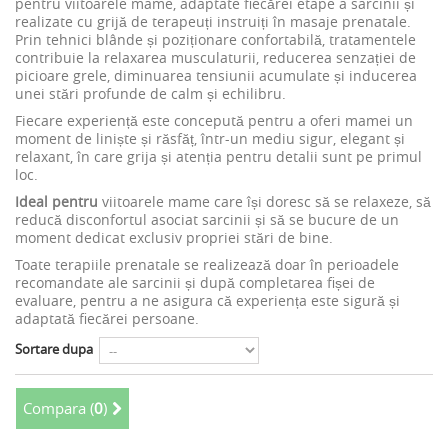
pentru viitoarele mame, adaptate fiecărei etape a sarcinii și
realizate cu grijă de terapeuți instruiți în masaje prenatale.
Prin tehnici blânde și poziționare confortabilă, tratamentele
contribuie la relaxarea musculaturii, reducerea senzației de
picioare grele, diminuarea tensiunii acumulate și inducerea
unei stări profunde de calm și echilibru.
Fiecare experiență este concepută pentru a oferi mamei un
moment de liniște și răsfăț, într-un mediu sigur, elegant și
relaxant, în care grija și atenția pentru detalii sunt pe primul
loc.
Ideal pentru
viitoarele mame care își doresc să se relaxeze, să
reducă disconfortul asociat sarcinii și să se bucure de un
moment dedicat exclusiv propriei stări de bine.
Toate terapiile prenatale se realizează doar în perioadele
recomandate ale sarcinii și după completarea fișei de
evaluare, pentru a ne asigura că experiența este sigură și
adaptată fiecărei persoane.
Sortare dupa
Compara (
0
)