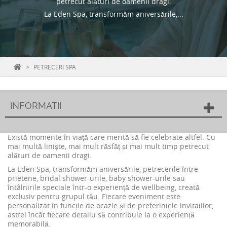
petrecut alături de oamenii dragi.
La Eden Spa, transformăm aniversările,...
>
PETRECERI SPA
INFORMATII
Există momente în viață care merită să fie celebrate altfel. Cu
mai multă liniște, mai mult răsfăț și mai mult timp petrecut
alături de oamenii dragi.
La Eden Spa, transformăm aniversările, petrecerile între
prietene, bridal shower-urile, baby shower-urile sau
întâlnirile speciale într-o experiență de wellbeing, creată
exclusiv pentru grupul tău. Fiecare eveniment este
personalizat în funcție de ocazie și de preferințele invitaților,
astfel încât fiecare detaliu să contribuie la o experiență
memorabilă.