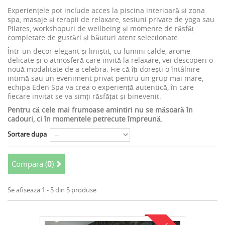
Experiențele pot include acces la piscina interioară și zona
spa, masaje și terapii de relaxare, sesiuni private de yoga sau
Pilates, workshopuri de wellbeing și momente de răsfăț
completate de gustări și băuturi atent selecționate.
Într-un decor elegant și liniștit, cu lumini calde, arome
delicate și o atmosferă care invită la relaxare, vei descoperi o
nouă modalitate de a celebra. Fie că îți dorești o întâlnire
intimă sau un eveniment privat pentru un grup mai mare,
echipa Eden Spa va crea o experiență autentică, în care
fiecare invitat se va simți răsfățat și binevenit.
Pentru că cele mai frumoase amintiri nu se măsoară în
cadouri, ci în momentele petrecute împreună.
Sortare dupa
Compara (
0
)
Se afiseaza 1 - 5 din 5 produse