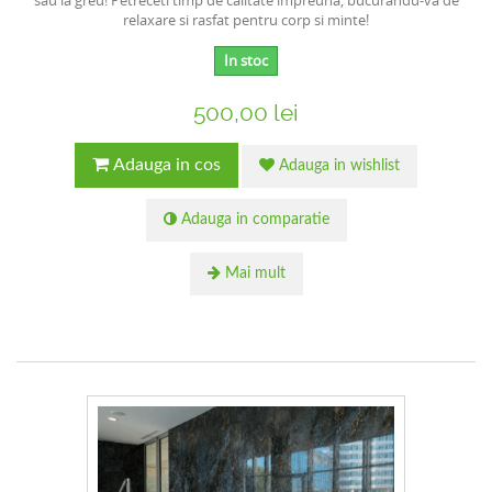
sau la greu! Petreceti timp de calitate impreuna, bucurandu-va de
relaxare si rasfat pentru corp si minte!
In stoc
500,00 lei
Adauga in cos
Adauga in wishlist
Adauga in comparatie
Mai mult