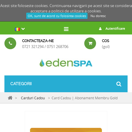
Acest site foloseste cookies. Continuarea navigarii pe acest site se considera
acceptare a
politicii de utilizare a cookies.
OK, sunt de acord cu folosirea cookies
Nu doresc
Autentificare
CONTACTEAZA-NE
COS
0721 321294 / 0751 268706
(gol)
CATEGORII
>
Carduri Cadou
>
Card Cadou | Abonament Membru Gold