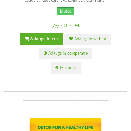
cadou sănătos care le va schimba viaţa în bine.
In stoc
750,00 lei
Adauga in cos
Adauga in wishlist
Adauga in comparatie
Mai mult