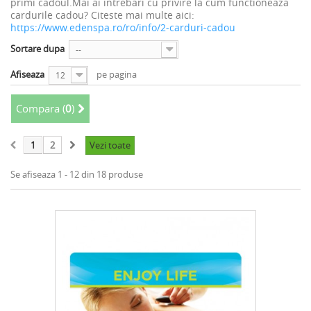
primi cadoul.Mai ai intrebari cu privire la cum functioneaza
cardurile cadou? Citeste mai multe aici:
https://www.edenspa.ro/ro/info/2-carduri-cadou
Sortare dupa
--
Afiseaza
pe pagina
12
Compara (
0
)
1
2
Vezi toate
Se afiseaza 1 - 12 din 18 produse