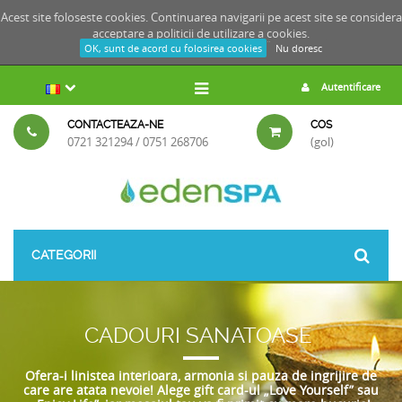
Acest site foloseste cookies. Continuarea navigarii pe acest site se considera
acceptare a
politicii de utilizare a cookies.
OK, sunt de acord cu folosirea cookies
Nu doresc
Autentificare
CONTACTEAZA-NE
COS
0721 321294 / 0751 268706
(gol)
CATEGORII
CADOURI SANATOASE
Ofera-i linistea interioara, armonia si pauza de ingrijire de
care are atata nevoie! Alege gift card-ul „Love Yourself” sau