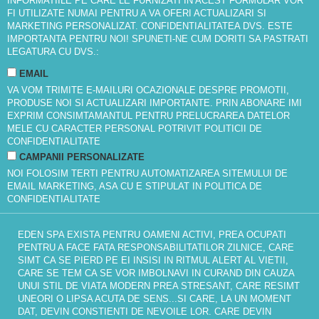
INFORMATIILE PE CARE LE FURNIZATI IN ACEST FORMULAR VOR
FI UTILIZATE NUMAI PENTRU A VA OFERI ACTUALIZARI SI
MARKETING PERSONALIZAT. CONFIDENTIALITATEA DVS. ESTE
IMPORTANTA PENTRU NOI! SPUNETI-NE CUM DORITI SA PASTRATI
LEGATURA CU DVS.:
EMAIL
VA VOM TRIMITE E-MAILURI OCAZIONALE DESPRE PROMOTII,
PRODUSE NOI SI ACTUALIZARI IMPORTANTE. PRIN ABONARE IMI
EXPRIM CONSIMTAMANTUL PENTRU PRELUCRAREA DATELOR
MELE CU CARACTER PERSONAL POTRIVIT
POLITICII DE
CONFIDENTIALITATE
CAMPANII PERSONALIZATE
NOI FOLOSIM TERTI PENTRU AUTOMATIZAREA SITEMULUI DE
EMAIL MARKETING, ASA CU E STIPULAT IN
POLITICA DE
CONFIDENTIALITATE
EDEN SPA EXISTA PENTRU OAMENI ACTIVI, PREA OCUPATI
PENTRU A FACE FATA RESPONSABILITATILOR ZILNICE, CARE
SIMT CA SE PIERD PE EI INSISI IN RITMUL ALERT AL VIETII,
CARE SE TEM CA SE VOR IMBOLNAVI IN CURAND DIN CAUZA
UNUI STIL DE VIATA MODERN PREA STRESANT, CARE RESIMT
UNEORI O LIPSA ACUTA DE SENS...SI CARE, LA UN MOMENT
DAT, DEVIN CONSTIENTI DE NEVOILE LOR. CARE DEVIN