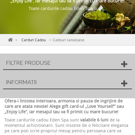
„Enjoy Life”, iar mesajul tau va fi primit cu mare bucurie!
Toate cardurile cadou Eden Spa sunt...
>
Carduri Cadou
>
Cadouri sanatoase
FILTRE PRODUSE
INFORMATII
Ofera-i linistea interioara, armonia si pauza de ingrijire de
care are atata nevoie! Alege gift card-ul „Love Yourself” sau
„Enjoy Life”, iar mesajul tau va fi primit cu mare bucurie!
Toate cardurile cadou Eden Spa sunt
valabile
6 luni
de la
momentul achizitionarii. Sunt insotite de o felicitare eleganta
pe care poti scrie propriul mesaj pentru persoana care va