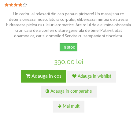
Un cadou al relaxarii din cap pana-n picioare! Un masaj spa ce
detensioneaza musculatura corpului, elibereaza mintea de stres si
hidrateaza pielea cu uleiuri aromatice. Are rolul de a elimina oboseala
cronica si de a conferi o stare generala de bine! Potrivit atat
doamnelor, cat si domnilor! Servire cu sampanie si ciocolata.
In stoc
390,00 lei
Adauga in cos
Adauga in wishlist
Adauga in comparatie
Mai mult