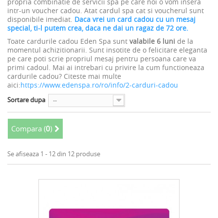
propria combinatie de servicii spa pe care noi o vom insera
intr-un voucher cadou. Atat cardul spa cat si voucherul sunt
disponibile imediat.
Daca vrei un card cadou cu un mesaj
special, ti-l putem crea, daca ne dai un ragaz de 72 ore.
Toate cardurile cadou Eden Spa sunt
valabile
6 luni
de la
momentul achizitionarii. Sunt insotite de o felicitare eleganta
pe care poti scrie propriul mesaj pentru persoana care va
primi cadoul. Mai ai intrebari cu privire la cum functioneaza
cardurile cadou? Citeste mai multe
aici:
https://www.edenspa.ro/ro/info/2-carduri-cadou
Sortare dupa
--
Compara (
0
)
Se afiseaza 1 - 12 din 12 produse