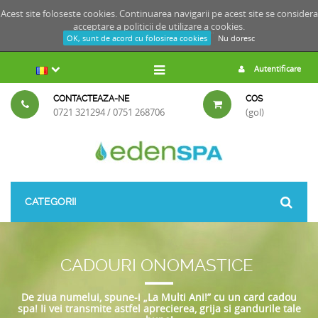
Acest site foloseste cookies. Continuarea navigarii pe acest site se considera
acceptare a
politicii de utilizare a cookies.
OK, sunt de acord cu folosirea cookies
Nu doresc
Autentificare
CONTACTEAZA-NE
COS
0721 321294 / 0751 268706
(gol)
CATEGORII
CADOURI ONOMASTICE
De ziua numelui, spune-i „La Multi Ani!” cu un card cadou
spa! Ii vei transmite astfel aprecierea, grija si gandurile tale