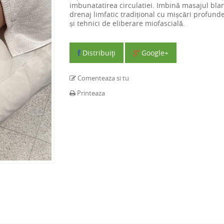
imbunatatirea circulatiei. Imbină masajul bla
drenaj limfatic tradițional cu mișcări profunde
și tehnici de eliberare miofascială.
Distribuiţi
Google+
Comenteaza si tu
Printeaza