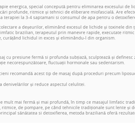
pie energica, special concepută pentru eliminarea excesului de li
cări profunde, ritmice și tehnici de eliberare miofascială. Are efect
a terapiei la 3-4 saptamani si consumul de apa pentru o detoxifiere
lectare a deșeurilor, eliminând excesul de lichide și toxinele din ț
mfatic brazilian, terapeutul prin manevre rapide, executate ritmic ș
re, curățând lichidul in exces și eliminându-l din organism.
j cu presiune fermă si profunda subțiază, sculptează și definesc 
ație necorespunzătoare, fluctuații hormonale sau sedentarism.
ticieni recomandă acest tip de masaj după proceduri precum liposu
a denivelărilor și reduce aspectul celulitei.
e mult mai fermă și mai profundă, în timp ce masajul limfatic tradi
, ritmice, de pompare, pe când tehnicile tradiționale sunt lente și d
 principal sănătatea si detoxifierea, metoda braziliană oferă rezulta