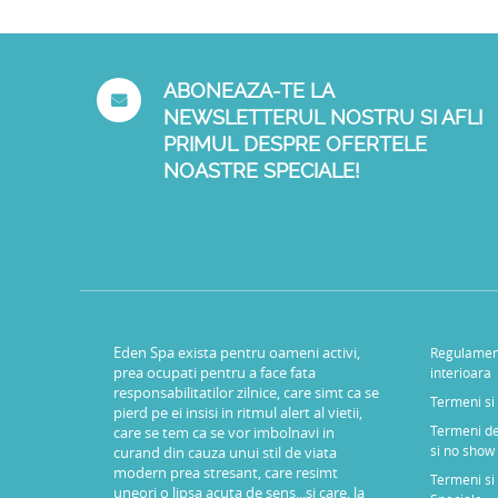
ABONEAZA-TE LA
NEWSLETTERUL NOSTRU SI AFLI
PRIMUL DESPRE OFERTELE
NOASTRE SPECIALE!
Eden Spa exista pentru oameni activi,
Regulamen
prea ocupati pentru a face fata
interioara
responsabilitatilor zilnice, care simt ca se
Termeni si 
pierd pe ei insisi in ritmul alert al vietii,
Termeni de
care se tem ca se vor imbolnavi in
si no show
curand din cauza unui stil de viata
modern prea stresant, care resimt
Termeni si 
uneori o lipsa acuta de sens...si care, la