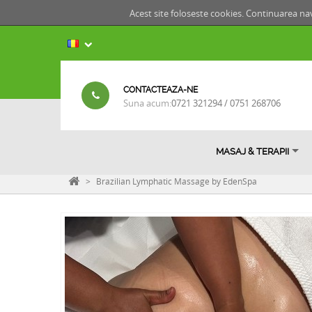
Acest site foloseste cookies. Continuarea nav
CONTACTEAZA-NE
Suna acum:
0721 321294 / 0751 268706
MASAJ & TERAPII
>
Brazilian Lymphatic Massage by EdenSpa