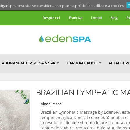
igarii pe acest site se considera acceptare a
politicii de utilizare a cookies.
O
Despre noi
Franciza
Locatii
Blog
Ev
ABONAMENTE PISCINA & SPA
CARDURI CADOU
PETRECERI
BRAZILIAN LYMPHATIC M
Model
masaj
Brazilian Lymphatic Massage by EdenSPA este
terapie energica, special concepută pentru e
excesului de lichide și remodelare corporala. 
rapide de slăbire, reducerea balonarii, detox ș