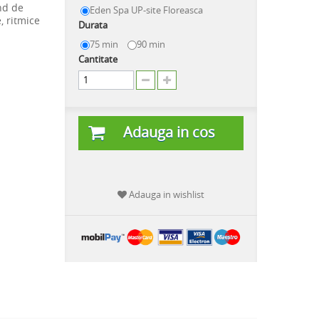
nd de
Eden Spa UP-site Floreasca
, ritmice
Durata
75 min
90 min
Cantitate
Adauga in cos
Adauga in wishlist