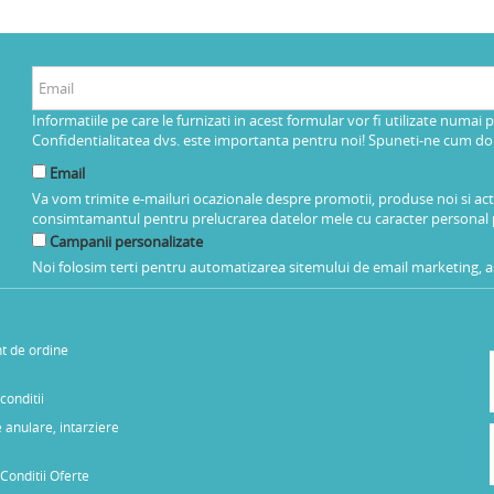
Informatiile pe care le furnizati in acest formular vor fi utilizate numai 
Confidentialitatea dvs. este importanta pentru noi! Spuneti-ne cum dorit
Email
Va vom trimite e-mailuri ocazionale despre promotii, produse noi si ac
consimtamantul pentru prelucrarea datelor mele cu caracter personal 
Campanii personalizate
Noi folosim terti pentru automatizarea sitemului de email marketing, as
t de ordine
conditii
 anulare, intarziere
Conditii Oferte