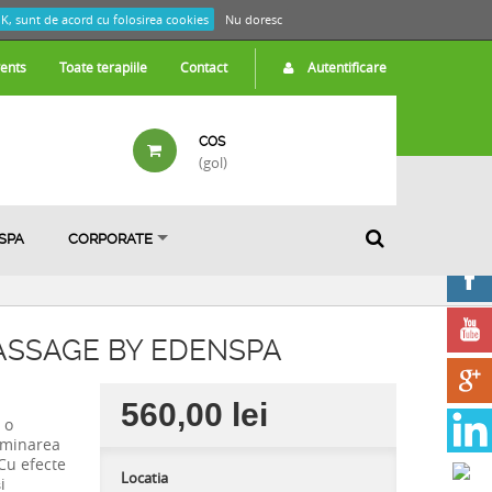
K, sunt de acord cu folosirea cookies
Nu doresc
ents
Toate terapiile
Contact
Autentificare
COS
(gol)
 SPA
CORPORATE
ASSAGE BY EDENSPA
560,00 lei
 o
liminarea
Cu efecte
Locatia
i