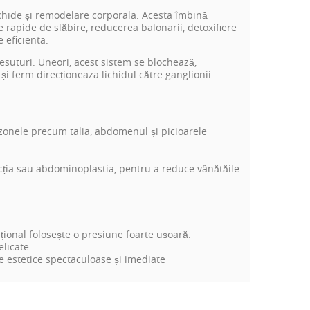
chide și remodelare corporala. Acesta îmbină
e rapide de slăbire, reducerea balonarii, detoxifiere
 eficienta.
esuturi. Uneori, acest sistem se blochează,
i ferm direcționeaza lichidul către ganglionii
zonele precum talia, abdomenul și picioarele
cția sau abdominoplastia, pentru a reduce vânătăile
țional folosește o presiune foarte ușoară.
elicate.
te estetice spectaculoase și imediate