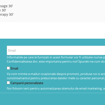
sage 30’
 30’
erapy 30'
Informatiile pe care le furnizati in acest formular vor fi utilizate numai 
Confidentialitatea dvs. este importanta pentru noi! Spuneti-ne cum dorit
Email
Va vom trimite e-mailuri ocazionale despre promotii, produse noi si ac
consimtamantul pentru prelucrarea datelor mele cu caracter personal 
Campanii personalizate
Noi folosim terti pentru automatizarea sitemului de email marketing, as