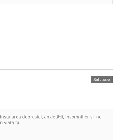
Salveaza
nstalarea depresiei, anxietății, insomniilor si ne
n viata ta.