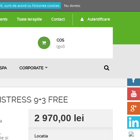
K, sunt de acord cu folosirea cookies
Nu doresc
ents
Toate terapiile
Contact
Autentificare
COS
(gol)
 SPA
CORPORATE
STRESS 9+3 FREE
2 970,00 lei
ra
,
Locatia
ie si