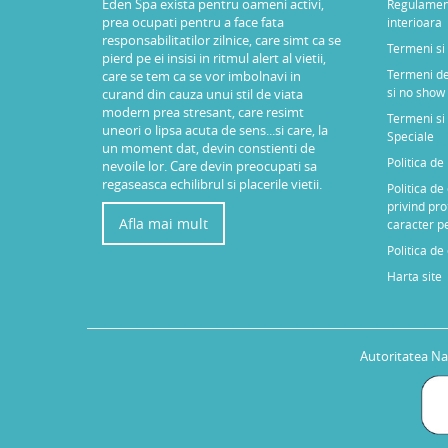
Eden Spa exista pentru oameni activi,
Regulamen
prea ocupati pentru a face fata
interioara
responsabilitatilor zilnice, care simt ca se
Termeni si 
pierd pe ei insisi in ritmul alert al vietii,
Termeni de
care se tem ca se vor imbolnavi in
si no show
curand din cauza unui stil de viata
modern prea stresant, care resimt
Termeni si 
uneori o lipsa acuta de sens...si care, la
Speciale
un moment dat, devin constienti de
Politica d
nevoile lor. Care devin preocupati sa
regaseasca echilibrul si placerile vietii.
Politica de
privind pro
Afla mai mult
caracter p
Politica de
Harta site
Autoritatea Na