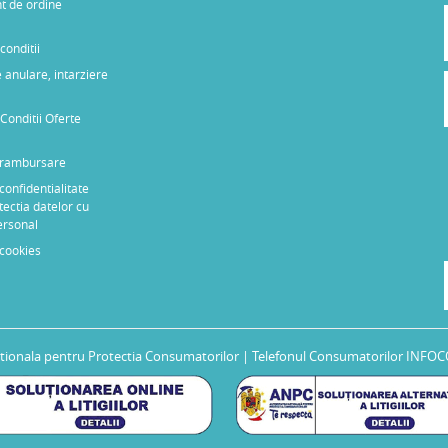
t de ordine
conditii
 anulare, intarziere
Conditii Oferte
e rambursare
 confidentialitate
tectia datelor cu
ersonal
 cookies
tionala pentru Protectia Consumatorilor
| Telefonul Consumatorilor INFOC