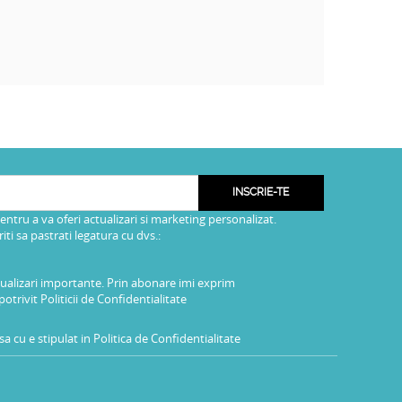
INSCRIE-TE
pentru a va oferi actualizari si marketing personalizat.
i sa pastrati legatura cu dvs.:
tualizari importante. Prin abonare imi exprim
potrivit
Politicii de Confidentialitate
a cu e stipulat in
Politica de Confidentialitate