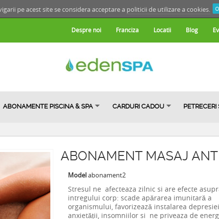
igarii pe acest site se considera acceptare a
politicii de utilizare a cookies.
O
Despre noi
Franciza
Locatii
Blog
Ev
ABONAMENTE PISCINA & SPA
CARDURI CADOU
PETRECERI
ABONAMENT MASAJ ANTI
Model
abonament2
Stresul ne afecteaza zilnic si are efecte asup
intregului corp: scade apărarea imunitară a
organismului, favorizează instalarea depresiei
anxietății, insomniilor si ne priveaza de energ