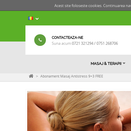
Acest site foloseste cookies. Continuarea nav
CONTACTEAZA-NE
Suna acum:
0721 321294 / 0751 268706
MASAJ & TERAPII
>
Abonament Masaj Antistress 9+3 FREE