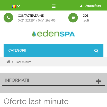
Autentificare
CONTACTEAZA-NE
COS
0721 321294 / 0751 268706
(gol)
CATEGORII
>
Last minute
INFORMATII
Oferte last minute