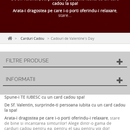
cadou la spa!
Arata-i dragostea pe care i-o porti oferindu-i relaxare
,
stare...
>
Carduri Cadou
>
Cadouri de Valentine's Day
FILTRE PRODUSE
INFORMATII
Spune-i TE IUBESC cu un card cadou spa!
De Sf. Valentin, surprinde-ti persoana iubita cu un card cadou
la spa!
Arata-i dragostea pe care i-o porti oferindu-i relaxare
, stare
de
bine si incantarea simturilor! Alege dintr-o gama de
carduri cadou pentru ea, pentru el sau pentru voi doi!