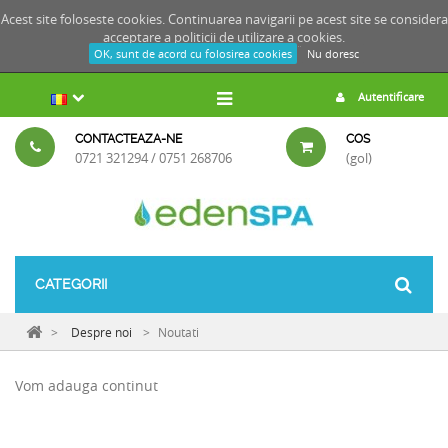
Acest site foloseste cookies. Continuarea navigarii pe acest site se considera
acceptare a
politicii de utilizare a cookies.
OK, sunt de acord cu folosirea cookies
Nu doresc
Autentificare
CONTACTEAZA-NE
COS
0721 321294 / 0751 268706
(gol)
CATEGORII
>
Despre noi
>
Noutati
Vom adauga continut