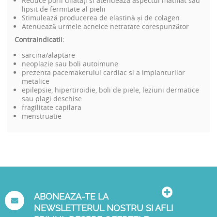
Reduce porii dilatați si atenueaza aspectul matifiat sau
lipsit de fermitate al pielii
Stimulează producerea de elastină și de colagen
Atenuează urmele acneice netratate corespunzător
Contraindicatii:
sarcina/alaptare
neoplazie sau boli autoimune
prezenta pacemakerului cardiac si a implanturilor
metalice
epilepsie, hipertiroidie, boli de piele, leziuni dermatice
sau plagi deschise
fragilitate capilara
menstruatie
ABONEAZA-TE LA
NEWSLETTERUL NOSTRU SI AFLI