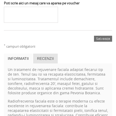
Poti scrie aici un mesaj care va aparea pe voucher
Salveaza
*
campuri obligatorii
INFORMATII
RECENZII
Un tratament de rejuvenare faciala adaptat fiecarui tip
de ten. Tenul tau isi va recapata elasticitatea, fermitatea
si luminozitatea. Tratamentul include demachiere,
tonifiere, radiofrecventa 20', masajul fetei, gatului si
decolteului, masca si aplicarea cremei hidratante. Sunt
folosite produse organice din gama Pevonia Botanica.
Radiofrecventa faciala este o terapie moderna cu efecte
excelente in rejuvenarea faciala: contribuie la
recapatarea elasticitatii si fermitatatii pielii, tonifica tenul,
redandu-i luminozitatea si stralucirea. Contribuie eficient