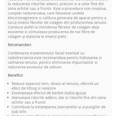
la reducerea ridurilor adanci, precum si a celor fine din
zona ochilor sau a fruntii. Este o procedura non-invaziva,
complet nedureroasa, care foloseste undele
electromagnetice si caldura generata de aparat pentru a
lucra nivelul fibrelor de colagen din profunzimea tenului.
Conduce astfel la intinderea fibrelor de colagen deja
existente si stimuleaza producerea de noi fibre de
colagen și elastină la nivelul pielii.
Recomandari:
Combinarea tratamentului facial esential cu
radiofrecventa este recomandata pentru hidratarea si
calmarea tenului, pentru eliminarea impuritatilor si
reducerea excesului de sebum.
Beneficii:
Reduce aspectul tern, obosit al tenului, oferind un
efect de lifting si netezire
Estompeaza efectul de barbie dubla (gusa)
Atenueaza ridurile adânci, dar si ridurile fine din zona
ochilor sau a fruntii
Contribuie la estomparea cearcanelor și a pungilor de
sub ochi