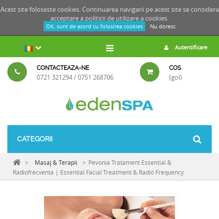
Acest site foloseste cookies. Continuarea navigarii pe acest site se considera
acceptare a
politicii de utilizare a cookies.
OK, sunt de acord cu folosirea cookies
Nu doresc
Autentificare
CONTACTEAZA-NE
COS
0721 321294 / 0751 268706
(gol)
CATEGORII
>
Masaj & Terapii
>
Pevonia Tratament Essential &
Radiofrecventa | Essential Facial Treatment & Radio Frequency