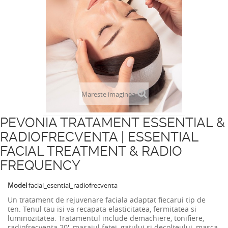
Mareste imaginea
PEVONIA TRATAMENT ESSENTIAL &
RADIOFRECVENTA | ESSENTIAL
FACIAL TREATMENT & RADIO
FREQUENCY
Model
facial_esential_radiofrecventa
Un tratament de rejuvenare faciala adaptat fiecarui tip de
ten. Tenul tau isi va recapata
elasticitatea, fermitatea si
luminozitatea. Tratamentul i
nclude demachiere, tonifiere,
radiofrecventa 20', masajul fetei, gatului si decolteului, masca