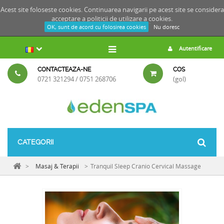
Acest site foloseste cookies. Continuarea navigarii pe acest site se considera
acceptare a
politicii de utilizare a cookies.
OK, sunt de acord cu folosirea cookies
Nu doresc
Autentificare
CONTACTEAZA-NE
COS
0721 321294 / 0751 268706
(gol)
CATEGORII
>
Masaj & Terapii
>
Tranquil Sleep Cranio Cervical Massage