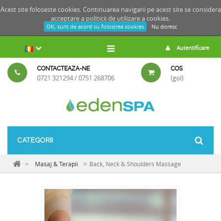
Acest site foloseste cookies. Continuarea navigarii pe acest site se considera
acceptare a
politicii de utilizare a cookies.
OK, sunt de acord cu folosirea cookies
Nu doresc
Autentificare
CONTACTEAZA-NE
COS
0721 321294 / 0751 268706
(gol)
CATEGORII
>
Masaj & Terapii
>
Back, Neck & Shoulders Massage