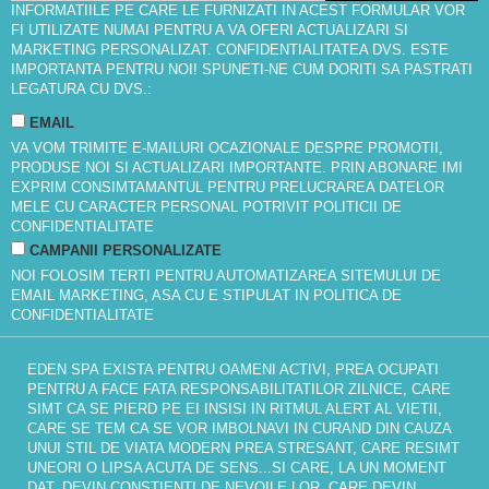
INFORMATIILE PE CARE LE FURNIZATI IN ACEST FORMULAR VOR
FI UTILIZATE NUMAI PENTRU A VA OFERI ACTUALIZARI SI
MARKETING PERSONALIZAT. CONFIDENTIALITATEA DVS. ESTE
IMPORTANTA PENTRU NOI! SPUNETI-NE CUM DORITI SA PASTRATI
LEGATURA CU DVS.:
EMAIL
VA VOM TRIMITE E-MAILURI OCAZIONALE DESPRE PROMOTII,
PRODUSE NOI SI ACTUALIZARI IMPORTANTE. PRIN ABONARE IMI
EXPRIM CONSIMTAMANTUL PENTRU PRELUCRAREA DATELOR
MELE CU CARACTER PERSONAL POTRIVIT
POLITICII DE
CONFIDENTIALITATE
CAMPANII PERSONALIZATE
NOI FOLOSIM TERTI PENTRU AUTOMATIZAREA SITEMULUI DE
EMAIL MARKETING, ASA CU E STIPULAT IN
POLITICA DE
CONFIDENTIALITATE
EDEN SPA EXISTA PENTRU OAMENI ACTIVI, PREA OCUPATI
PENTRU A FACE FATA RESPONSABILITATILOR ZILNICE, CARE
SIMT CA SE PIERD PE EI INSISI IN RITMUL ALERT AL VIETII,
CARE SE TEM CA SE VOR IMBOLNAVI IN CURAND DIN CAUZA
UNUI STIL DE VIATA MODERN PREA STRESANT, CARE RESIMT
UNEORI O LIPSA ACUTA DE SENS...SI CARE, LA UN MOMENT
DAT, DEVIN CONSTIENTI DE NEVOILE LOR. CARE DEVIN