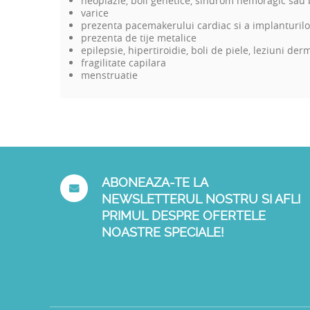
neoplazie, boli genetice, sindrom hemoragic sau
varice
prezenta pacemakerului cardiac si a implanturilo
prezenta de tije metalice
epilepsie, hipertiroidie, boli de piele, leziuni de
fragilitate capilara
menstruatie
ABONEAZA-TE LA
NEWSLETTERUL NOSTRU SI AFLI
PRIMUL DESPRE OFERTELE
NOASTRE SPECIALE!