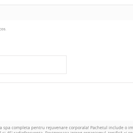
cos.
 spa completa pentru rejuvenare corporala! Pachetul include o imp
 si 45' radiofrecventa. Revigoreaza intreg organismul, tonifică și re