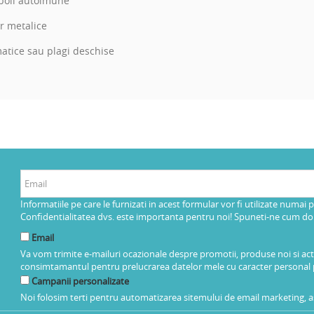
 boli autoimune
r metalice
rmatice sau plagi deschise
Informatiile pe care le furnizati in acest formular vor fi utilizate numai 
Confidentialitatea dvs. este importanta pentru noi! Spuneti-ne cum dorit
Email
Va vom trimite e-mailuri ocazionale despre promotii, produse noi si ac
consimtamantul pentru prelucrarea datelor mele cu caracter personal 
Campanii personalizate
Noi folosim terti pentru automatizarea sitemului de email marketing, as