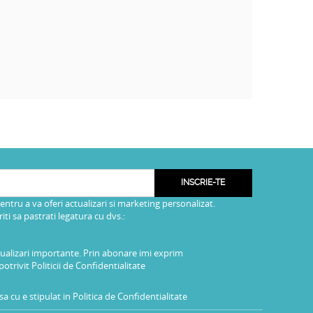
INSCRIE-TE
pentru a va oferi actualizari si marketing personalizat.
i sa pastrati legatura cu dvs.:
tualizari importante. Prin abonare imi exprim
potrivit
Politicii de Confidentialitate
a cu e stipulat in
Politica de Confidentialitate