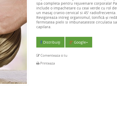
spa completa pentru rejuvenare corporala! Pa
include o impachetare cu ceai verde cu rol det
un masaj cranio cervical si 45' radiofrecventa.
Revigoreaza intreg organismul,
tonifică și red
fermitatea pielii si i
mbunatateste circulatia s
capilara.
Distribuiţi
Google+
Comenteaza si tu
Printeaza