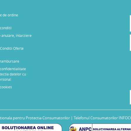
t de ordine
conditii
 anulare, intarziere
Conditii Oferte
e rambursare
 confidentialitate
tectia datelor cu
ersonal
 cookies
tionala pentru Protectia Consumatorilor
| Telefonul Consumatorilor INFOC