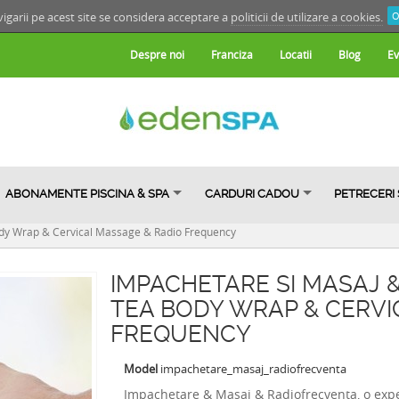
igarii pe acest site se considera acceptare a
politicii de utilizare a cookies.
O
Despre noi
Franciza
Locatii
Blog
Ev
ABONAMENTE PISCINA & SPA
CARDURI CADOU
PETRECERI
ody Wrap & Cervical Massage & Radio Frequency
IMPACHETARE SI MASAJ 
TEA BODY WRAP & CERVI
FREQUENCY
Model
impachetare_masaj_radiofrecventa
Impachetare & Masaj & Radiofrecventa, o exp