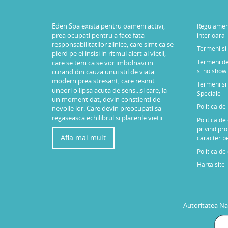
Eden Spa exista pentru oameni activi,
Regulamen
prea ocupati pentru a face fata
interioara
responsabilitatilor zilnice, care simt ca se
Termeni si 
pierd pe ei insisi in ritmul alert al vietii,
Termeni de
care se tem ca se vor imbolnavi in
si no show
curand din cauza unui stil de viata
modern prea stresant, care resimt
Termeni si 
uneori o lipsa acuta de sens...si care, la
Speciale
un moment dat, devin constienti de
Politica d
nevoile lor. Care devin preocupati sa
regaseasca echilibrul si placerile vietii.
Politica de
privind pro
Afla mai mult
caracter p
Politica de
Harta site
Autoritatea Na