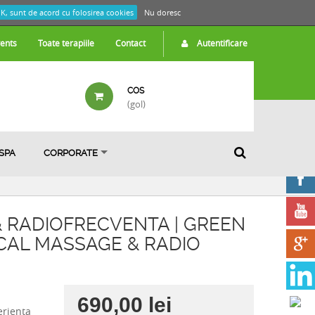
K, sunt de acord cu folosirea cookies
Nu doresc
ents
Toate terapiile
Contact
Autentificare
COS
(gol)
 SPA
CORPORATE
& RADIOFRECVENTA | GREEN
CAL MASSAGE & RADIO
690,00 lei
erienta