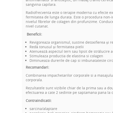
sangvina capilara.
Radiofrecventa este o terapie moderna cu efecte exce
fermitatea de lunga durata. Este o procedura non-i
nivelul fibrelor de colagen din profunzime. Conduce 
nivel cutanat.
Beneficii:
Revigoreaza organismul, sustine detoxifierea și 
Redă tonusul și fermitatea pielii
Atenuează aspectul tern sau lipsit de strălucire al
Stimuleaza productia de elastina si colagen
Diminueaza durerile de cap si imbunatateste circ
Recomandari:
Combinarea impachetarilor corporale si a masajulu
corporala.
Rezultatele sunt vizibile chiar de la prima sau a 
efectuarea a cate 2 sedinte pe saptamana pana la obt
Contraindicatii:
sarcina/alaptare