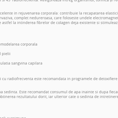
lente in rejuvenarea corporala: contribuie la recapatarea elasticitat
nvaziva, complet nedureroasa, care foloseste undele electromagnet
astfel la intinderea fibrelor de colagen deja existente si stimuleaz
remodelarea corporala
 pielii
ulatia sangvina capilara
i
cu radiofrecventa este recomandata in programele de detoxifiere 
doua sedinta. Este recomandat consumul de apa inainte si dupa fiec
inerea rezultatului dorit, iar ulterior cate o sedinta de intretiner