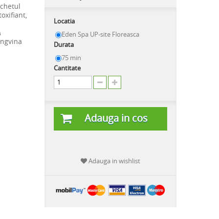
chetul
oxifiant,
Locatia
ă
Eden Spa UP-site Floreasca
angvina
Durata
75 min
Cantitate
Adauga in cos
Adauga in wishlist