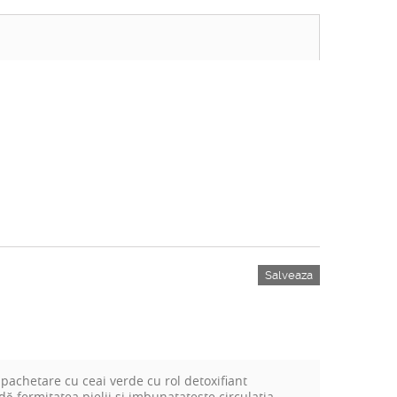
Salveaza
achetare cu ceai verde cu rol detoxifiant
dă fermitatea pielii si imbunatateste circulatia