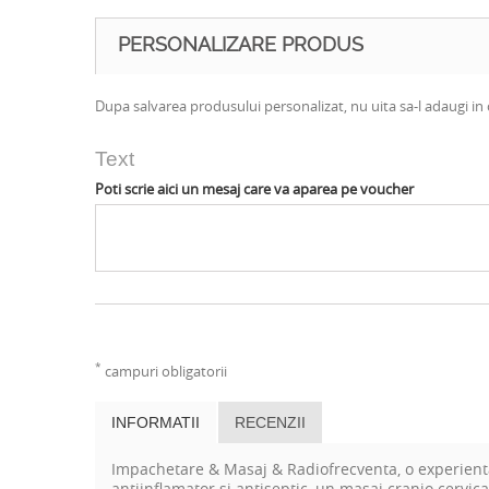
PERSONALIZARE PRODUS
Dupa salvarea produsului personalizat, nu uita sa-l adaugi in 
Text
Poti scrie aici un mesaj care va aparea pe voucher
*
campuri obligatorii
INFORMATII
RECENZII
Impachetare & Masaj & Radiofrecventa, o experienta
a
ntiinflamator si antiseptic,
un masaj cranio cervical