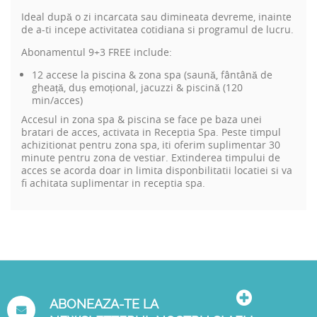
Ideal după o zi incarcata sau dimineata devreme, inainte
de a-ti incepe activitatea cotidiana si programul de lucru.
Abonamentul 9+3 FREE include:
12 accese la piscina & zona spa (saună, fântână de
gheață, duș emoțional, jacuzzi & piscină (120
min/acces)
Accesul in zona spa & piscina se face pe baza unei
bratari de acces, activata in Receptia Spa. Peste timpul
achizitionat pentru zona spa, iti oferim suplimentar 30
minute pentru zona de vestiar. Extinderea timpului de
acces se acorda doar in limita disponbilitatii locatiei si va
fi achitata suplimentar in receptia spa.
ABONEAZA-TE LA