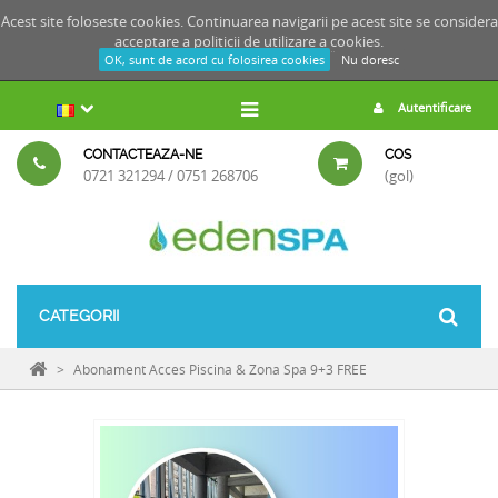
Acest site foloseste cookies. Continuarea navigarii pe acest site se considera
acceptare a
politicii de utilizare a cookies.
OK, sunt de acord cu folosirea cookies
Nu doresc
Autentificare
CONTACTEAZA-NE
COS
0721 321294 / 0751 268706
(gol)
CATEGORII
>
Abonament Acces Piscina & Zona Spa 9+3 FREE