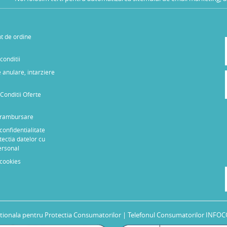
t de ordine
conditii
 anulare, intarziere
Conditii Oferte
e rambursare
 confidentialitate
tectia datelor cu
ersonal
 cookies
tionala pentru Protectia Consumatorilor
| Telefonul Consumatorilor INFOC