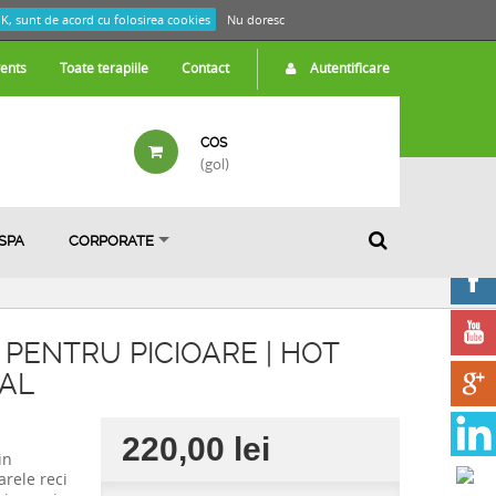
K, sunt de acord cu folosirea cookies
Nu doresc
ents
Toate terapiile
Contact
Autentificare
COS
(gol)
 SPA
CORPORATE
 PENTRU PICIOARE | HOT
UAL
220,00 lei
in
arele reci