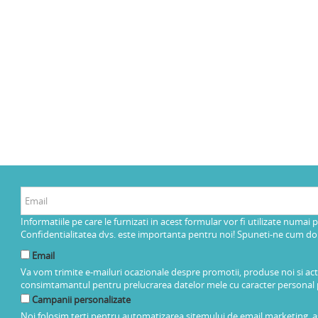
Informatiile pe care le furnizati in acest formular vor fi utilizate numai 
Confidentialitatea dvs. este importanta pentru noi! Spuneti-ne cum dorit
Email
Va vom trimite e-mailuri ocazionale despre promotii, produse noi si ac
consimtamantul pentru prelucrarea datelor mele cu caracter personal 
Campanii personalizate
Noi folosim terti pentru automatizarea sitemului de email marketing, as