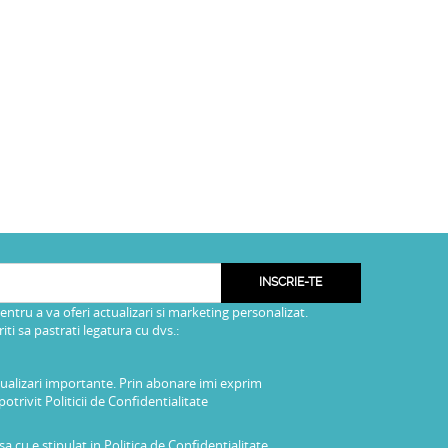
INSCRIE-TE
pentru a va oferi actualizari si marketing personalizat.
i sa pastrati legatura cu dvs.:
tualizari importante. Prin abonare imi exprim
potrivit
Politicii de Confidentialitate
a cu e stipulat in
Politica de Confidentialitate