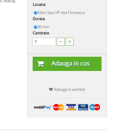
ui masaj
Locatia
Eden Spa UP-site Floreasca
Durata
30 min
Cantitate
Adauga in cos
Adauga in wishlist