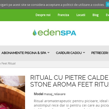
igarii pe acest site se considera acceptare a
politicii de utilizare a cookies.
O
Despre noi
Franciza
Locatii
Blog
Ev
ABONAMENTE PISCINA & SPA
CARDURI CADOU
PETRECERI
 Feet Ritual
RITUAL CU PIETRE CALDE
STONE AROMA FEET RIT
Model
masaj_relaxare
Ritual aromaterapeutic pentru picioare, ideal 
anotimpul rece dar si pentru cei care au picio