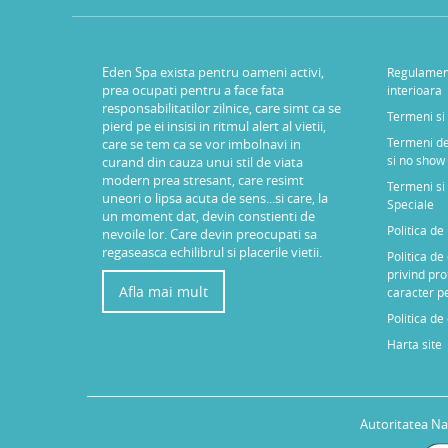
Eden Spa exista pentru oameni activi,
Regulamen
prea ocupati pentru a face fata
interioara
responsabilitatilor zilnice, care simt ca se
Termeni si 
pierd pe ei insisi in ritmul alert al vietii,
Termeni de
care se tem ca se vor imbolnavi in
si no show
curand din cauza unui stil de viata
modern prea stresant, care resimt
Termeni si 
uneori o lipsa acuta de sens...si care, la
Speciale
un moment dat, devin constienti de
Politica d
nevoile lor. Care devin preocupati sa
regaseasca echilibrul si placerile vietii.
Politica de
privind pro
Afla mai mult
caracter p
Politica de
Harta site
Autoritatea Na