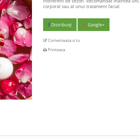
indiferent de sezon. Recomandat inaintea un
corporal sau al unui tratament facial.
Distribuiţi
Google+
Comenteaza si tu
Printeaza