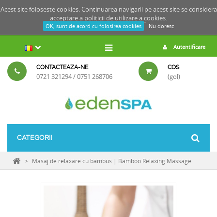
Acest site foloseste cookies. Continuarea navigarii pe acest site se considera
acceptare a
politicii de utilizare a cookies.
OK, sunt de acord cu folosirea cookies
Nu doresc
Autentificare
CONTACTEAZA-NE
COS
0721 321294 / 0751 268706
(gol)
CATEGORII
>
Masaj de relaxare cu bambus | Bamboo Relaxing Massage