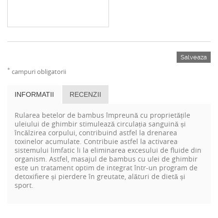
Salveaza
*
campuri obligatorii
INFORMATII
RECENZII
Rularea betelor de bambus împreună cu proprietățile
uleiului de ghimbir
stimulează circulația sanguină și
încălzirea corpului, contribuind astfel la drenarea
toxinelor acumulate. Contribuie astfel la activarea
sistemului limfatic li la eliminarea excesului de fluide din
organism. Astfel, masajul de bambus cu ulei de ghimbir
este un tratament optim de integrat într-un program de
detoxifiere și pierdere în greutate, alături de dietă și
sport.