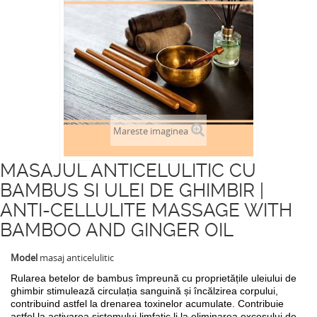
Mareste imaginea
MASAJUL ANTICELULITIC CU
BAMBUS SI ULEI DE GHIMBIR |
ANTI-CELLULITE MASSAGE WITH
BAMBOO AND GINGER OIL
Model
masaj anticelulitic
Rularea betelor de bambus împreună cu proprietățile uleiului de
ghimbir
stimulează circulația sanguină și încălzirea corpului,
contribuind astfel la drenarea toxinelor acumulate. Contribuie
astfel la activarea sistemului limfatic li la eliminarea excesului de