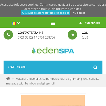
Acest site foloseste cookies. Continuarea navigarii pe acest site se considera
acceptare a
politicii de utilizare a cookies.
OK, sunt de acord cu folosirea cookies
Nu doresc
Autentificare
CONTACTEAZA-NE
COS
0721 321294 / 0751 268706
(gol)
CATEGORII
>
Masajul anticelulitic cu bambus si ulei de ghimbir | Anti-cellulite
massage with bamboo and ginger oil