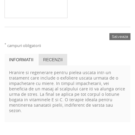
Salveaza
*
campuri obligatorii
INFORMATII
RECENZII
Hranire si regenerare pentru pielea uscata intr-un
tratament care include o exfoliere uscata urmata de o
impachetare cu miere.
In timpul impachetarii, vei
beneficia de un masaj al scalpului care iti va alunga orice
urma de stres.
La final se aplica pe tot corpul o lotiune
bogata in vitaminele E si C. O terapie ideala pentru
mentinerea sanatatii pielii, indiferent de varsta sau
sezon.