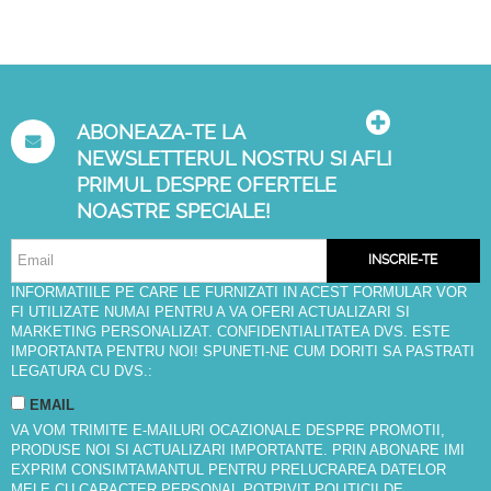
ABONEAZA-TE LA
NEWSLETTERUL NOSTRU SI AFLI
PRIMUL DESPRE OFERTELE
NOASTRE SPECIALE!
INSCRIE-TE
INFORMATIILE PE CARE LE FURNIZATI IN ACEST FORMULAR VOR
FI UTILIZATE NUMAI PENTRU A VA OFERI ACTUALIZARI SI
MARKETING PERSONALIZAT. CONFIDENTIALITATEA DVS. ESTE
IMPORTANTA PENTRU NOI! SPUNETI-NE CUM DORITI SA PASTRATI
LEGATURA CU DVS.:
EMAIL
VA VOM TRIMITE E-MAILURI OCAZIONALE DESPRE PROMOTII,
PRODUSE NOI SI ACTUALIZARI IMPORTANTE. PRIN ABONARE IMI
EXPRIM CONSIMTAMANTUL PENTRU PRELUCRAREA DATELOR
MELE CU CARACTER PERSONAL POTRIVIT
POLITICII DE