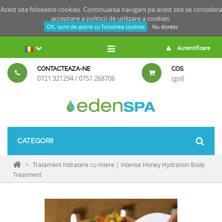
Acest site foloseste cookies. Continuarea navigarii pe acest site se considera
acceptare a
politicii de utilizare a cookies.
OK, sunt de acord cu folosirea cookies
Nu doresc
Autentificare
CONTACTEAZA-NE
COS
0721 321294 / 0751 268706
(gol)
CATEGORII
>
Tratament hidratare cu miere | Intense Honey Hydration Body
Treatment