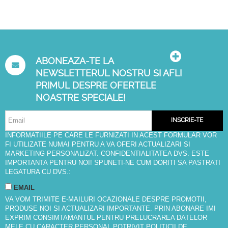
ABONEAZA-TE LA
NEWSLETTERUL NOSTRU SI AFLI
PRIMUL DESPRE OFERTELE
NOASTRE SPECIALE!
INSCRIE-TE
INFORMATIILE PE CARE LE FURNIZATI IN ACEST FORMULAR VOR
FI UTILIZATE NUMAI PENTRU A VA OFERI ACTUALIZARI SI
MARKETING PERSONALIZAT. CONFIDENTIALITATEA DVS. ESTE
IMPORTANTA PENTRU NOI! SPUNETI-NE CUM DORITI SA PASTRATI
LEGATURA CU DVS.:
EMAIL
VA VOM TRIMITE E-MAILURI OCAZIONALE DESPRE PROMOTII,
PRODUSE NOI SI ACTUALIZARI IMPORTANTE. PRIN ABONARE IMI
EXPRIM CONSIMTAMANTUL PENTRU PRELUCRAREA DATELOR
MELE CU CARACTER PERSONAL POTRIVIT
POLITICII DE