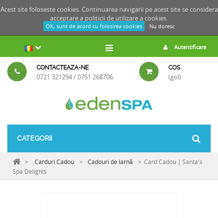
Acest site foloseste cookies. Continuarea navigarii pe acest site se considera
acceptare a
politicii de utilizare a cookies.
OK, sunt de acord cu folosirea cookies
Nu doresc
Autentificare
CONTACTEAZA-NE
COS
0721 321294 / 0751 268706
(gol)
CATEGORII
>
Carduri Cadou
>
Cadouri de Iarnă
>
Card Cadou | Santa's
Spa Delights