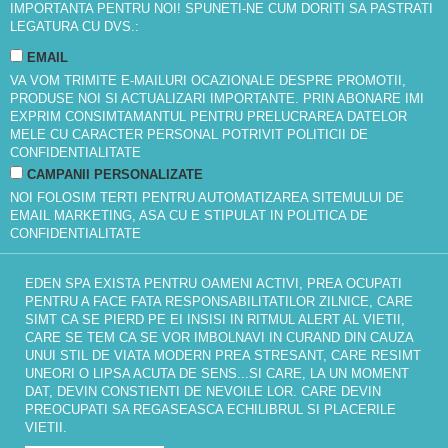
IMPORTANTA PENTRU NOI! SPUNETI-NE CUM DORITI SA PASTRATI
LEGATURA CU DVS.:
EMAIL
VA VOM TRIMITE E-MAILURI OCAZIONALE DESPRE PROMOTII,
PRODUSE NOI SI ACTUALIZARI IMPORTANTE. PRIN ABONARE IMI
EXPRIM CONSIMTAMANTUL PENTRU PRELUCRAREA DATELOR
MELE CU CARACTER PERSONAL POTRIVIT
POLITICII DE
CONFIDENTIALITATE
CAMPANII PERSONALIZATE
NOI FOLOSIM TERTI PENTRU AUTOMATIZAREA SITEMULUI DE
EMAIL MARKETING, ASA CU E STIPULAT IN
POLITICA DE
CONFIDENTIALITATE
EDEN SPA EXISTA PENTRU OAMENI ACTIVI, PREA OCUPATI
PENTRU A FACE FATA RESPONSABILITATILOR ZILNICE, CARE
SIMT CA SE PIERD PE EI INSISI IN RITMUL ALERT AL VIETII,
CARE SE TEM CA SE VOR IMBOLNAVI IN CURAND DIN CAUZA
UNUI STIL DE VIATA MODERN PREA STRESANT, CARE RESIMT
UNEORI O LIPSA ACUTA DE SENS...SI CARE, LA UN MOMENT
DAT, DEVIN CONSTIENTI DE NEVOILE LOR. CARE DEVIN
PREOCUPATI SA REGASEASCA ECHILIBRUL SI PLACERILE
VIETII.