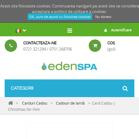
Acest site foloseste cookies. Continuarea navigarii pe acest site se considera
acceptare a
politicii de utilizare a cookies.
OK, sunt de acord cu folosirea cookies
Nu doresc
Autentificare
CONTACTEAZA-NE
COS
0721 321294 / 0751 268706
(gol)
CATEGORII
>
Carduri Cadou
>
Cadouri de Iarnă
>
Card Cadou |
Christmas for Him