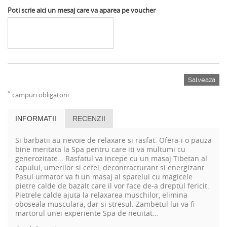
Poti scrie aici un mesaj care va aparea pe voucher
Salveaza
*
campuri obligatorii
INFORMATII
RECENZII
Si barbatii au nevoie de relaxare si rasfat. Ofera-i o pauza
bine meritata la Spa pentru care iti va multumi cu
generozitate… Rasfatul va incepe cu un masaj Tibetan al
capului, umerilor si cefei, decontracturant si energizant.
Pasul urmator va fi un masaj al spatelui cu magicele
pietre calde de bazalt care il vor face de-a dreptul fericit.
Pietrele calde ajuta la relaxarea muschilor, elimina
oboseala musculara, dar si stresul. Zambetul lui va fi
martorul unei experiente Spa de neuitat…