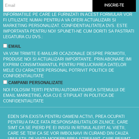
INSCRIE-TE
INFORMATIILE PE CARE LE FURNIZATI IN ACEST FORMULAR VOR
FI UTILIZATE NUMAI PENTRU A VA OFERI ACTUALIZARI SI
MARKETING PERSONALIZAT. CONFIDENTIALITATEA DVS. ESTE
IMPORTANTA PENTRU NOI! SPUNETI-NE CUM DORITI SA PASTRATI
LEGATURA CU DVS.:
EMAIL
VA VOM TRIMITE E-MAILURI OCAZIONALE DESPRE PROMOTII,
PRODUSE NOI SI ACTUALIZARI IMPORTANTE. PRIN ABONARE IMI
EXPRIM CONSIMTAMANTUL PENTRU PRELUCRAREA DATELOR
MELE CU CARACTER PERSONAL POTRIVIT
POLITICII DE
CONFIDENTIALITATE
CAMPANII PERSONALIZATE
NOI FOLOSIM TERTI PENTRU AUTOMATIZAREA SITEMULUI DE
EMAIL MARKETING, ASA CU E STIPULAT IN
POLITICA DE
CONFIDENTIALITATE
EDEN SPA EXISTA PENTRU OAMENI ACTIVI, PREA OCUPATI
PENTRU A FACE FATA RESPONSABILITATILOR ZILNICE, CARE
SIMT CA SE PIERD PE EI INSISI IN RITMUL ALERT AL VIETII,
CARE SE TEM CA SE VOR IMBOLNAVI IN CURAND DIN CAUZA
UNUI STIL DE VIATA MODERN PREA STRESANT, CARE RESIMT