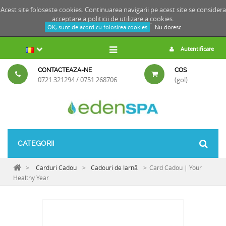
Acest site foloseste cookies. Continuarea navigarii pe acest site se considera
acceptare a
politicii de utilizare a cookies.
OK, sunt de acord cu folosirea cookies
Nu doresc
Autentificare
CONTACTEAZA-NE
COS
0721 321294 / 0751 268706
(gol)
CATEGORII
>
Carduri Cadou
>
Cadouri de Iarnă
>
Card Cadou | Your
Healthy Year