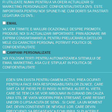
FI UTILIZATE NUMAI PENTRU A VA OFERI ACTUALIZARI SI
MARKETING PERSONALIZAT. CONFIDENTIALITATEA DVS. ESTE
IMPORTANTA PENTRU NOI! SPUNETI-NE CUM DORITI SA PASTRATI
LEGATURA CU DVS.:
EMAIL
VA VOM TRIMITE E-MAILURI OCAZIONALE DESPRE PROMOTII,
PRODUSE NOI SI ACTUALIZARI IMPORTANTE. PRIN ABONARE IMI
EXPRIM CONSIMTAMANTUL PENTRU PRELUCRAREA DATELOR
MELE CU CARACTER PERSONAL POTRIVIT
POLITICII DE
CONFIDENTIALITATE
CAMPANII PERSONALIZATE
NOI FOLOSIM TERTI PENTRU AUTOMATIZAREA SITEMULUI DE
EMAIL MARKETING, ASA CU E STIPULAT IN
POLITICA DE
CONFIDENTIALITATE
EDEN SPA EXISTA PENTRU OAMENI ACTIVI, PREA OCUPATI
PENTRU A FACE FATA RESPONSABILITATILOR ZILNICE, CARE
SIMT CA SE PIERD PE EI INSISI IN RITMUL ALERT AL VIETII,
CARE SE TEM CA SE VOR IMBOLNAVI IN CURAND DIN CAUZA
UNUI STIL DE VIATA MODERN PREA STRESANT, CARE RESIMT
UNEORI O LIPSA ACUTA DE SENS...SI CARE, LA UN MOMENT
DAT, DEVIN CONSTIENTI DE NEVOILE LOR. CARE DEVIN
PREOCUPATI SA REGASEASCA ECHILIBRUL SI PLACERILE