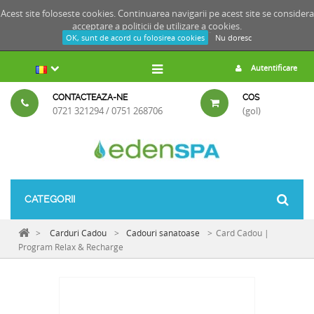
Acest site foloseste cookies. Continuarea navigarii pe acest site se considera
acceptare a
politicii de utilizare a cookies.
OK, sunt de acord cu folosirea cookies
Nu doresc
Autentificare
CONTACTEAZA-NE
COS
0721 321294 / 0751 268706
(gol)
CATEGORII
>
Carduri Cadou
>
Cadouri sanatoase
>
Card Cadou |
Program Relax & Recharge