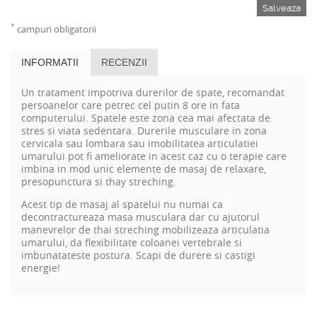
Salveaza
*
campuri obligatorii
INFORMATII
RECENZII
Un tratament impotriva durerilor de spate, recomandat
persoanelor care petrec cel putin 8 ore in fata
computerului. Spatele este zona cea mai afectata de
stres si viata sedentara. Durerile musculare in zona
cervicala sau lombara sau imobilitatea articulatiei
umarului pot fi ameliorate in acest caz cu o terapie care
imbina in mod unic elemente de masaj de relaxare,
presopunctura si thay streching.
Acest tip de masaj al spatelui nu numai ca
decontractureaza masa musculara dar cu ajutorul
manevrelor de thai streching mobilizeaza articulatia
umarului, da flexibilitate coloanei vertebrale si
imbunatateste postura. Scapi de durere si castigi
energie!