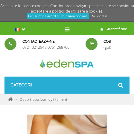
Acest site foloseste cookies. Continuarea navigarii pe acest site se considera
acceptare a
politicii de utilizare a cookies.
OK, sunt de acord cu folosirea cookies
Nu doresc
Autentificare
CONTACTEAZA-NE
COS
0721 321294 / 0751 268706
(gol)
CATEGORII
>
Deep Sleep Journey (75 min)