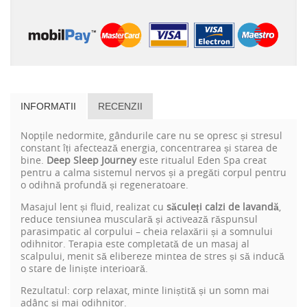
INFORMATII
RECENZII
Nopțile nedormite, gândurile care nu se opresc și stresul
constant îți afectează energia, concentrarea și starea de
bine.
Deep Sleep Journey
este ritualul Eden Spa creat
pentru a calma sistemul nervos și a pregăti corpul pentru
o odihnă profundă și regeneratoare.
Masajul lent și fluid, realizat cu
săculeți calzi de lavandă
,
reduce tensiunea musculară și activează răspunsul
parasimpatic al corpului – cheia relaxării și a somnului
odihnitor. Terapia este completată de un masaj al
scalpului, menit să elibereze mintea de stres și să inducă
o stare de liniște interioară.
Rezultatul: corp relaxat, minte liniștită și un somn mai
adânc și mai odihnitor.