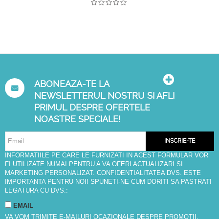
ABONEAZA-TE LA
NEWSLETTERUL NOSTRU SI AFLI
PRIMUL DESPRE OFERTELE
NOASTRE SPECIALE!
INSCRIE-TE
INFORMATIILE PE CARE LE FURNIZATI IN ACEST FORMULAR VOR
FI UTILIZATE NUMAI PENTRU A VA OFERI ACTUALIZARI SI
MARKETING PERSONALIZAT. CONFIDENTIALITATEA DVS. ESTE
IMPORTANTA PENTRU NOI! SPUNETI-NE CUM DORITI SA PASTRATI
LEGATURA CU DVS.:
EMAIL
VA VOM TRIMITE E-MAILURI OCAZIONALE DESPRE PROMOTII,