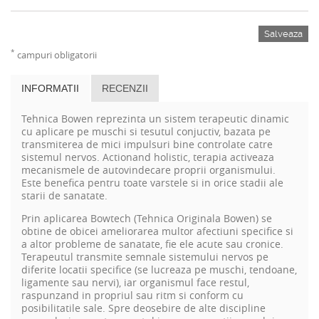
Salveaza
*
campuri obligatorii
INFORMATII
RECENZII
Tehnica Bowen reprezinta un sistem terapeutic dinamic
cu aplicare pe muschi si tesutul conjuctiv, bazata pe
transmiterea de mici impulsuri bine controlate catre
sistemul nervos. Actionand holistic, terapia activeaza
mecanismele de autovindecare proprii organismului.
Este benefica pentru toate varstele si in orice stadii ale
starii de sanatate.
Prin aplicarea Bowtech (Tehnica Originala Bowen) se
obtine de obicei ameliorarea multor afectiuni specifice si
a altor probleme de sanatate, fie ele acute sau cronice.
Terapeutul transmite semnale sistemului nervos pe
diferite locatii specifice (se lucreaza pe muschi, tendoane,
ligamente sau nervi), iar organismul face restul,
raspunzand in propriul sau ritm si conform cu
posibilitatile sale. Spre deosebire de alte discipline