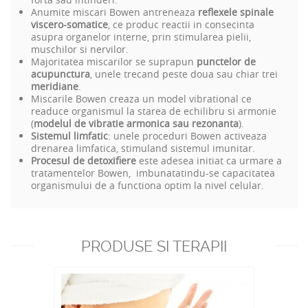
Anumite miscari Bowen antreneaza
reflexele spinale
viscero-somatice
, ce produc reactii in consecinta
asupra organelor interne, prin stimularea pielii,
muschilor si nervilor.
Majoritatea miscarilor se suprapun
punctelor de
acupunctura
, unele trecand peste doua sau chiar trei
meridiane
.
Miscarile Bowen creaza un model vibrational ce
readuce organismul la starea de echilibru si armonie
(
modelul de vibratie armonica sau rezonanta
).
Sistemul limfatic
: unele proceduri Bowen activeaza
drenarea limfatica, stimuland sistemul imunitar.
Procesul de detoxifiere
este adesea initiat ca urmare a
tratamentelor Bowen,
imbunatatindu-se capacitatea
organismului de a functiona optim la nivel celular.
PRODUSE SI TERAPII
RECOMANDATE