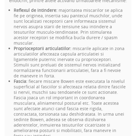
endocrin, printre altele activand urmatoarele mecanisme:
Reflexul de intindere:
majoritatea miscarilor se aplica
fie pe originea,
insertia sau pantecul muschilor, unde
sunt localizati receptorii care informeaza sistemul
nervos asupra starii de tensiune sau intindere a
tesuturilor musculo-tendinoase. Prin stimularea
acestor receptori se modifica bucla durere / spasm
muscular.
Proprioceptorii articulatiilor:
miscarile aplicate in zona
articulatiilor afecteaza capsula articulatiei si
ligamentele puternic inervate cu proprioceptori.
Stimulii sunt preluati de sistemul nervos initializand
normalizarea functionarii articulatiei, fara a fi nevoie
de manevre in forta.
Fascia:
fiecare miscare Bowen este executata la nivelul
superficial al fasciilor si afecteaza relatia dintre fasciile
si nervii, muschii sau tendoanele ce sunt actionate.
Fascia joaca un rol important in coordonarea
musculara, aliniamentul postural etc. Toate acestea
sunt afectate atunci cand fascia este rigida,
contractata, torsionata sau deshidratata. In urma unei
sedinte Bowen, adesea se observa dizolvarea
aderentelor, inmuierea tesuturilor cicatrizate si
ameliorarea posturii si mobilitatii, fara manevre in
forta sau intinderi.