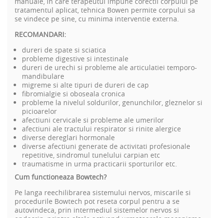
manuale, in care terapeutul impune corectii corpului pe
tratamentul aplicat, tehnica Bowen permite corpului sa
se vindece pe sine, cu minima interventie externa.
RECOMANDARI:
dureri de spate si sciatica
probleme digestive si intestinale
dureri de urechi si probleme ale articulatiei temporo-
mandibulare
migreme si alte tipuri de dureri de cap
fibromialgie si oboseala cronica
probleme la nivelul soldurilor, genunchilor, gleznelor si
picioarelor
afectiuni cervicale si probleme ale umerilor
afectiuni ale tractului respirator si rinite alergice
diverse dereglari hormonale
diverse afectiuni generate de activitati profesionale
repetitive, sindromul tunelului carpian etc
traumatisme in urma practicarii sporturilor etc.
Cum functioneaza Bowtech?
Pe langa
reechilibrarea sistemului nervos, miscarile
si
procedurile Bowtech pot reseta corpul pentru a se
autovindeca, prin intermediul sistemelor nervos si