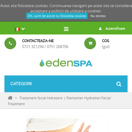
Acest site foloseste cookies. Continuarea navigarii pe acest site se considera
acceptare a
politicii de utilizare a cookies.
OK, sunt de acord cu folosirea cookies
Nu doresc
Autentificare
CONTACTEAZA-NE
COS
0721 321294 / 0751 268706
(gol)
CATEGORII
>
Tratament facial hidratare | Plantomer Hydration Facial
Treatment