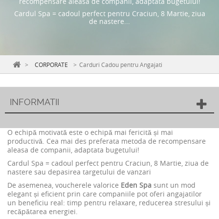
recompensare aleasa de companii, adaptata bugetului!
Cardul Spa = cadoul perfect pentru Craciun, 8 Martie, ziua
de nastere...
>
CORPORATE
>
Carduri Cadou pentru Angajati
INFORMATII
O echipă motivată este o echipă mai fericită și mai
productivă.
Cea mai des preferata metoda de recompensare
aleasa de companii, adaptata bugetului!
Cardul Spa = cadoul perfect pentru Craciun, 8 Martie, ziua de
nastere sau depasirea targetului de vanzari
De asemenea, voucherele valorice
Eden Spa
sunt un mod
elegant și eficient prin care companiile pot oferi angajatilor
un beneficiu real: timp pentru relaxare, reducerea stresului și
recăpătarea energiei.