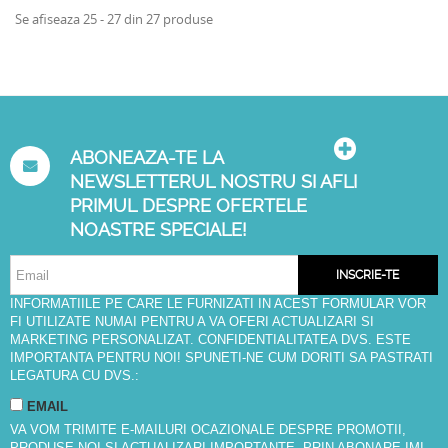
Se afiseaza 25 - 27 din 27 produse
ABONEAZA-TE LA
NEWSLETTERUL NOSTRU SI AFLI
PRIMUL DESPRE OFERTELE
NOASTRE SPECIALE!
INSCRIE-TE
INFORMATIILE PE CARE LE FURNIZATI IN ACEST FORMULAR VOR
FI UTILIZATE NUMAI PENTRU A VA OFERI ACTUALIZARI SI
MARKETING PERSONALIZAT. CONFIDENTIALITATEA DVS. ESTE
IMPORTANTA PENTRU NOI! SPUNETI-NE CUM DORITI SA PASTRATI
LEGATURA CU DVS.:
EMAIL
VA VOM TRIMITE E-MAILURI OCAZIONALE DESPRE PROMOTII,
PRODUSE NOI SI ACTUALIZARI IMPORTANTE. PRIN ABONARE IMI