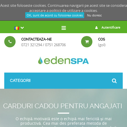
Acest site foloseste cookies. Continuarea navigarii pe acest site se considera
acceptare a
politicii de utilizare a cookies.
OK, sunt de acord cu folosirea cookies
Nu doresc
Autentificare
CONTACTEAZA-NE
COS
0721 321294 / 0751 268706
(gol)
CATEGORII
CARDURI CADOU PENTRU ANGAJATI
O echipă motivată este o echipă mai fericită și mai
productivă.
Cea mai des preferata metoda de