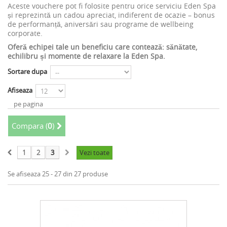
Aceste vouchere pot fi folosite pentru orice serviciu Eden Spa
și reprezintă un cadou apreciat, indiferent de ocazie – bonus
de performanță, aniversări sau programe de wellbeing
corporate.
Oferă echipei tale un beneficiu care contează: sănătate,
echilibru și momente de relaxare la Eden Spa.
Sortare dupa
Afiseaza
pe pagina
Compara (
0
)
1
2
3
Vezi toate
Se afiseaza 25 - 27 din 27 produse