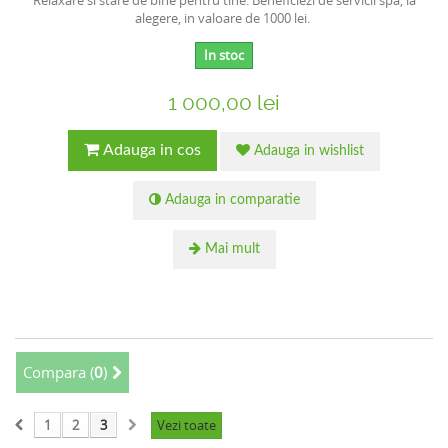
Relaxare si stare de bine pentru tine. Beneficiezi de servicii spa, la
alegere, in valoare de 1000 lei.
In stoc
1 000,00 lei
Adauga in cos
Adauga in wishlist
Adauga in comparatie
Mai mult
Compara (
0
)
1
2
3
Vezi toate