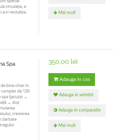
urs special
a circulația, a
 a-ti revitaliza
Mai mult
350,00 lei
ona Spa
Adauga in cos
 de bine chiar in
s complet de 120
Adauga in wishlist
 spa (jacuzzi →
eață → duș
timularea
Adauga in comparatie
resului, cresterea
 claritate
tregului
Mai mult