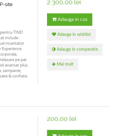
2 300,00 lei
P-site
Adauga in cos
r pentru TINE!
Adauga in wishlist
tat include
ual incantator
y Experience
Adauga in comparatie
corporala,
relaxare pe pat
ial avansat plus
Mai mult
a, sampanie,
spete & confiate.
200,00 lei