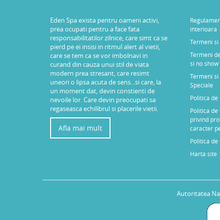
Eden Spa exista pentru oameni activi,
Regulamen
prea ocupati pentru a face fata
interioara
responsabilitatilor zilnice, care simt ca se
Termeni si 
pierd pe ei insisi in ritmul alert al vietii,
Termeni de
care se tem ca se vor imbolnavi in
si no show
curand din cauza unui stil de viata
modern prea stresant, care resimt
Termeni si 
uneori o lipsa acuta de sens...si care, la
Speciale
un moment dat, devin constienti de
Politica d
nevoile lor. Care devin preocupati sa
regaseasca echilibrul si placerile vietii.
Politica de
privind pro
Afla mai mult
caracter p
Politica de
Harta site
Autoritatea Na