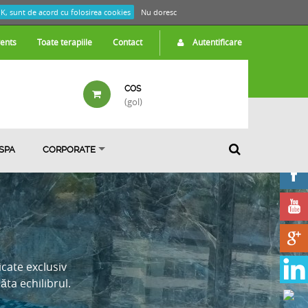
K, sunt de acord cu folosirea cookies
Nu doresc
ents
Toate terapiile
Contact
Autentificare
COS
(gol)
 SPA
CORPORATE
cate exclusiv
ăta echilibrul.