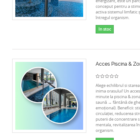
energizant, este un parc
conceput pentru a stimul
activa sistemul limfatic și
întregul organism.
In stoc
Acces Piscina & Z
Alege echilibrul si starea
inima orasului! Un acce
minute la piscina & zona
saună → fântână de gh
emoțional). Beneficii: s
circulației, reducerea st
puterii de concentrare si
mentala, revitalizarea în
organism.