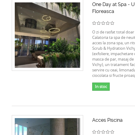
One Day at Spa - U
Floreasca
O zi de rasfat total doa
Calatoria ta spa de neui
acces la zona spa, un rit
Scrub & Hydration Vich
(exfoliere, impachetare 
masca de par, masaj de 
Vichy), un tratament fac
servire cu ceai, limonad
ciocolata si fructe proa
In stoc
Acces Piscina