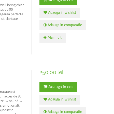
Adauga in cos
 well-being chiar
ces de 90
Adauga in wishlist
legerea perfecta
ui, claritate
Adauga in comparatie
Mai mult
250,00 lei
Adauga in cos
anatatea si
 un acces de 90
Adauga in wishlist
cuzzi → saună →
ș emoțional).
 holistic
Adauga in comparatie