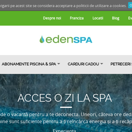
igarii pe acest site se considera acceptare a
politicii de utilizare a cookies.
O
Despre noi
Franciza
Locatii
Blog
Ev
ABONAMENTE PISCINA & SPA
CARDURI CADOU
PETRECERI
ACCES O ZI LA SPA
 de o vacanță pentru a te deconecta. Uneori, câteva ore dedi
 bine sunt suficiente pentru a-ți reîncărca energia și a-ți recăp
Experiența...