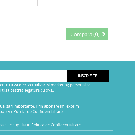
Compara (
0
)
INSCRIE-TE
pentru a va oferi actualizari si marketing personalizat.
i sa pastrati legatura cu dvs.:
tualizari importante. Prin abonare imi exprim
potrivit
Politicii de Confidentialitate
a cu e stipulat in
Politica de Confidentialitate