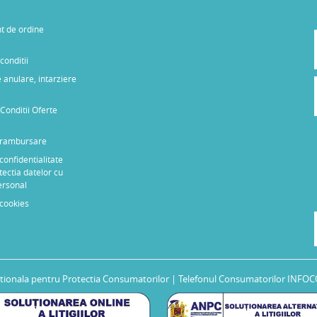
t de ordine
conditii
 anulare, intarziere
Conditii Oferte
e rambursare
 confidentialitate
tectia datelor cu
ersonal
 cookies
tionala pentru Protectia Consumatorilor
| Telefonul Consumatorilor INFOC