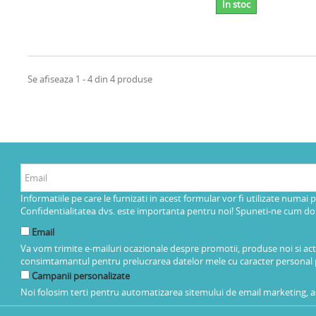
In stoc
Se afiseaza 1 - 4 din 4 produse
Informatiile pe care le furnizati in acest formular vor fi utilizate numai 
Confidentialitatea dvs. este importanta pentru noi! Spuneti-ne cum dorit
Email
Va vom trimite e-mailuri ocazionale despre promotii, produse noi si ac
consimtamantul pentru prelucrarea datelor mele cu caracter personal 
Campanii personalizate
Noi folosim terti pentru automatizarea sitemului de email marketing, as