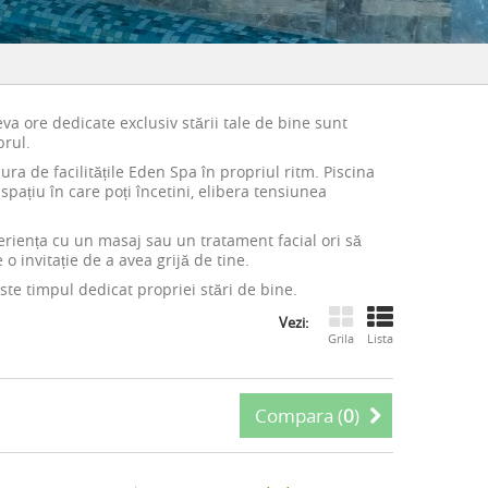
va ore dedicate exclusiv stării tale de bine sunt
brul.
cura de facilitățile Eden Spa în propriul ritm. Piscina
spațiu în care poți încetini, elibera tensiunea
xperiența cu un masaj sau un tratament facial ori să
o invitație de a avea grijă de tine.
este timpul dedicat propriei stări de bine.
Vezi:
Grila
Lista
Compara (
0
)