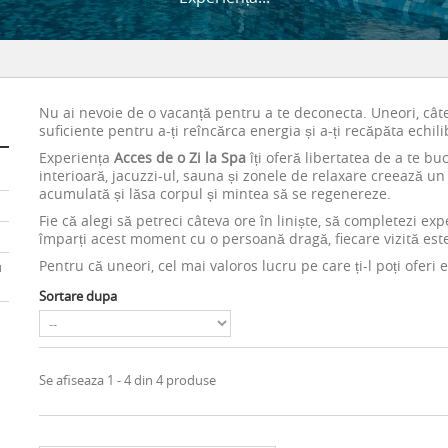
Nu ai nevoie de o vacanță pentru a te deconecta. Uneori, câte
suficiente pentru a-ți reîncărca energia și a-ți recăpăta echili
Experiența
Acces de o Zi la Spa
îți oferă libertatea de a te bu
interioară, jacuzzi-ul, sauna și zonele de relaxare creează un 
acumulată și lăsa corpul și mintea să se regenereze.
Fie că alegi să petreci câteva ore în liniște, să completezi e
împarți acest moment cu o persoană dragă, fiecare vizită este 
Pentru că uneori, cel mai valoros lucru pe care ți-l poți oferi 
u
Sortare dupa
Se afiseaza 1 - 4 din 4 produse