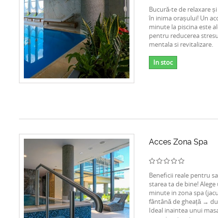
Bucură-te de relaxare și
în inima orașului! Un ac
minute la piscina este a
pentru reducerea stresul
mentala si revitalizare.
In stoc
Acces Zona Spa
Beneficii reale pentru s
starea ta de bine! Alege
minute in zona spa (ja
fântână de gheață → du
Ideal inaintea unui masaj