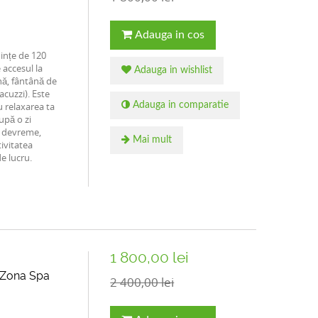
Adauga in cos
nțe de 120
 accesul la
Adauga in wishlist
nă, fântână de
acuzzi). Este
 relaxarea ta
Adauga in comparatie
upă o zi
a devreme,
Mai mult
tivitatea
e lucru.
1 800,00 lei
Zona Spa
2 400,00 lei