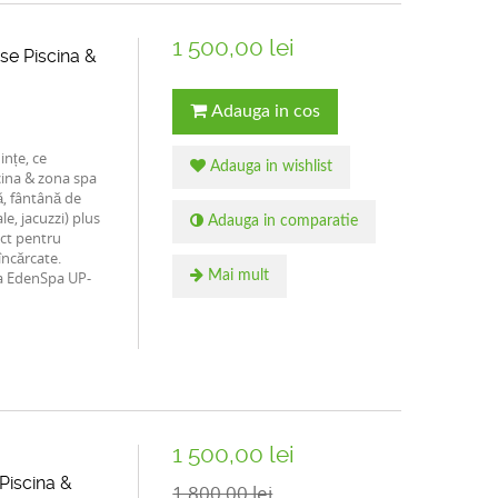
1 500,00 lei
e Piscina &
Adauga in cos
nțe, ce
Adauga in wishlist
cina & zona spa
, fântână de
e, jacuzzi) plus
Adauga in comparatie
ect pentru
încărcate.
tia EdenSpa UP-
Mai mult
1 500,00 lei
iscina &
1 800,00 lei