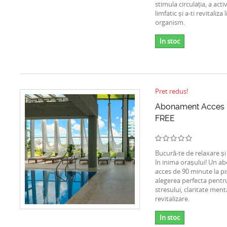
stimula circulația, a act
limfatic și a-ti revitaliza 
organism.
In stoc
Pret redus!
Abonament Acces P
FREE
Bucură-te de relaxare și
în inima orașului! Un 
acces de 90 minute la pi
alegerea perfecta pentr
stresului, claritate menta
revitalizare.
In stoc