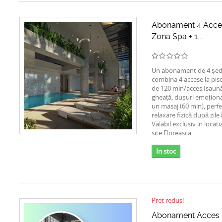
Abonament 4 Acces
Zona Spa + 1...
Un abonament de 4 ședi
combina 4 accese la pis
de 120 min/acces (saună
gheață, dușuri emoțional
un masaj (60 min), perf
relaxare fizică după zile 
Valabil exclusiv in loca
site Floreasca
In stoc
Pret redus!
Abonament Acces P