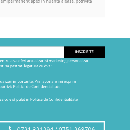
ui semipermanent apex in nuanta aleasa, potrivita
INSCRIE-TE
pentru a va oferi actualizari si marketing personalizat.
i sa pastrati legatura cu dvs.:
tualizari importante. Prin abonare imi exprim
potrivit
Politicii de Confidentialitate
a cu e stipulat in
Politica de Confidentialitate
0721 321294 / 0751 268706