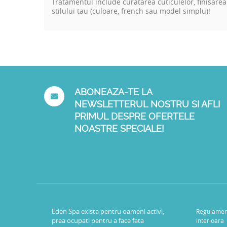
Tratamentul include curatarea cuticulelor, finisarea
stilului tau
(culoare, french sau model simplu)
!
ABONEAZA-TE LA
NEWSLETTERUL NOSTRU SI AFLI
PRIMUL DESPRE OFERTELE
NOASTRE SPECIALE!
Eden Spa exista pentru oameni activi,
Regulamen
prea ocupati pentru a face fata
interioara