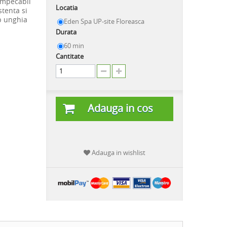
impecabil
Locatia
stenta si
mp unghia
Eden Spa UP-site Floreasca
Durata
60 min
Cantitate
Adauga in cos
Adauga in wishlist