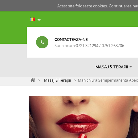
Acest site foloseste cookies. Continuarea nav
CONTACTEAZA-NE
Suna acum:
0721 321294 / 0751 268706
MASAJ & TERAPII
>
Masaj & Terapii
>
Manichiura Semipermanenta Apex