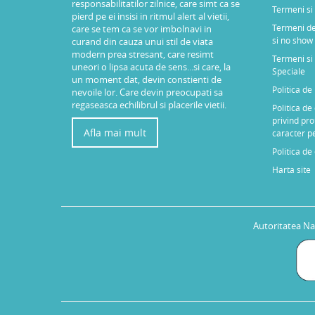
responsabilitatilor zilnice, care simt ca se
Termeni si 
pierd pe ei insisi in ritmul alert al vietii,
Termeni de
care se tem ca se vor imbolnavi in
si no show
curand din cauza unui stil de viata
modern prea stresant, care resimt
Termeni si 
uneori o lipsa acuta de sens...si care, la
Speciale
un moment dat, devin constienti de
Politica d
nevoile lor. Care devin preocupati sa
regaseasca echilibrul si placerile vietii.
Politica de
privind pro
Afla mai mult
caracter p
Politica de
Harta site
Autoritatea Na