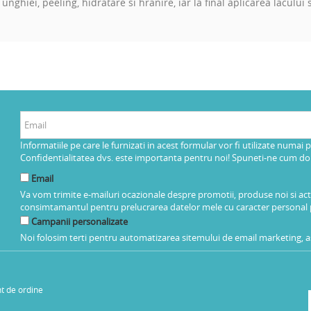
 unghiei, peeling, hidratare si hranire, iar la final aplicarea lacul
Informatiile pe care le furnizati in acest formular vor fi utilizate numai 
Confidentialitatea dvs. este importanta pentru noi! Spuneti-ne cum dorit
Email
Va vom trimite e-mailuri ocazionale despre promotii, produse noi si ac
consimtamantul pentru prelucrarea datelor mele cu caracter personal 
Campanii personalizate
Noi folosim terti pentru automatizarea sitemului de email marketing, as
t de ordine