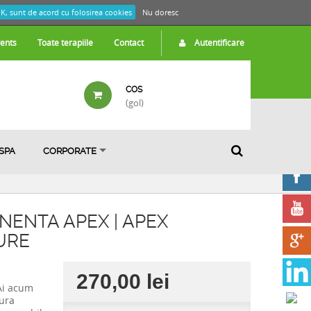
K, sunt de acord cu folosirea cookies
Nu doresc
ents
Toate terapiile
Contact
Autentificare
COS
(gol)
 SPA
CORPORATE
ENTA APEX | APEX
URE
270,00 lei
 Ai acum
iura