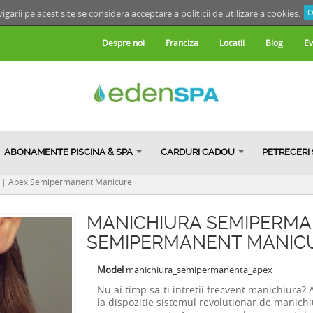
igarii pe acest site se considera acceptare a
politicii de utilizare a cookies.
O
Despre noi
Franciza
Locatii
Blog
Ev
ABONAMENTE PISCINA & SPA
CARDURI CADOU
PETRECERI
 | Apex Semipermanent Manicure
MANICHIURA SEMIPERMAN
SEMIPERMANENT MANIC
Model
manichiura_semipermanenta_apex
Nu ai timp sa-ti intretii frecvent manichiura?
la dispozitie sistemul revolutionar de manich