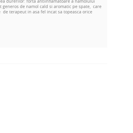
rea durerilor: forta antiinflamatoare a namolului
rat generos de namol cald si aromatic pe spate, care
e de terapeut in asa fel incat sa topeasca orice