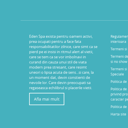
Eden Spa exista pentru oameni activi,
Regulamen
prea ocupati pentru a face fata
interioara
responsabilitatilor zilnice, care simt ca se
Termeni si 
pierd pe ei insisi in ritmul alert al vietii,
Termeni de
care se tem ca se vor imbolnavi in
si no show
curand din cauza unui stil de viata
modern prea stresant, care resimt
Termeni si 
uneori o lipsa acuta de sens...si care, la
Speciale
un moment dat, devin constienti de
Politica d
nevoile lor. Care devin preocupati sa
regaseasca echilibrul si placerile vietii.
Politica de
privind pro
Afla mai mult
caracter p
Politica de
Harta site