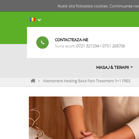
Acest site foloseste cookies. Continuarea nav
CONTACTEAZA-NE
Suna acum:
0721 321294 / 0751 268706
MASAJ & TERAPII
>
Abonament Healing Back Pain Treatment 5+1 FREE