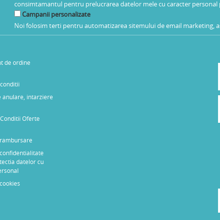
consimtamantul pentru prelucrarea datelor mele cu caracter personal 
Campanii personalizate
Noi folosim terti pentru automatizarea sitemului de email marketing, as
t de ordine
conditii
 anulare, intarziere
Conditii Oferte
e rambursare
 confidentialitate
tectia datelor cu
ersonal
 cookies