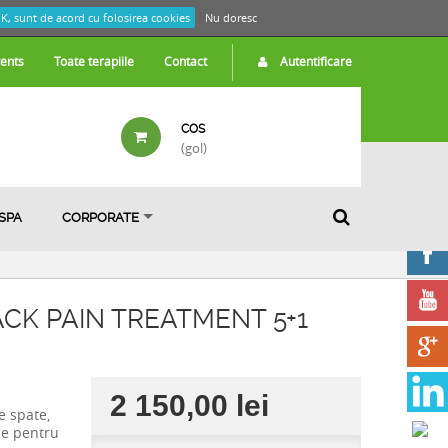
K, sunt de acord cu folosirea cookies
Nu doresc
ents
Toate terapiile
Contact
Autentificare
COS
(gol)
 SPA
CORPORATE
K PAIN TREATMENT 5+1
2 150,00 lei
e spate,
le pentru