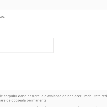
cos.
ale corpului dand nastere la o avalansa de neplaceri: mobilitate red
stare de oboseala permanenta.