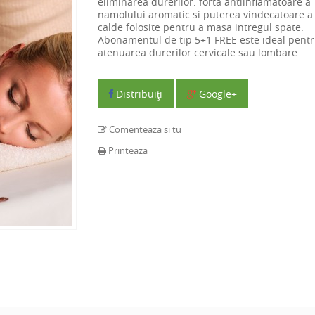
eliminarea durerilor: forta antiinflamatoare a
namolului aromatic si puterea vindecatoare a 
calde folosite pentru a masa intregul spate.
Abonamentul de tip 5+1 FREE este ideal pent
atenuarea durerilor cervicale sau lombare.
Distribuiţi
Google+
Comenteaza si tu
Printeaza