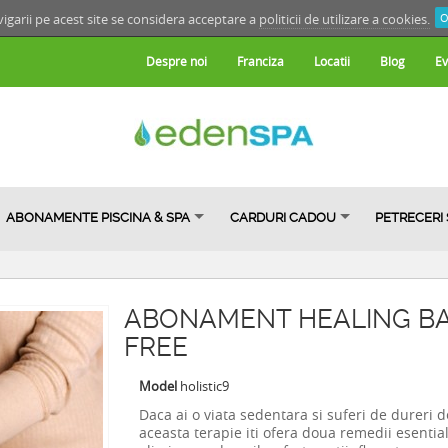
igarii pe acest site se considera acceptare a
politicii de utilizare a cookies.
O
Despre noi
Franciza
Locatii
Blog
Ev
ABONAMENTE PISCINA & SPA
CARDURI CADOU
PETRECERI
ABONAMENT HEALING BAC
FREE
Model
holistic9
Daca ai o viata sedentara si suferi de dureri d
aceasta terapie iti ofera doua remedii esentia