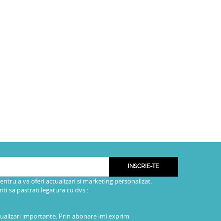
INSCRIE-TE
pentru a va oferi actualizari si marketing personalizat.
i sa pastrati legatura cu dvs.:
tualizari importante. Prin abonare imi exprim