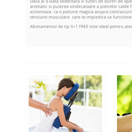
Daca ai o viata sedentara si suferi de dureri de spa
aromatic si puterea vindecatoare a pietrelor calde 
actioneaza ca o potiune magica asupra contracturilor
tensiune musculara care te impiedica sa functionez
Abonamentul de tip 5+1 FREE este ideal pentru ate