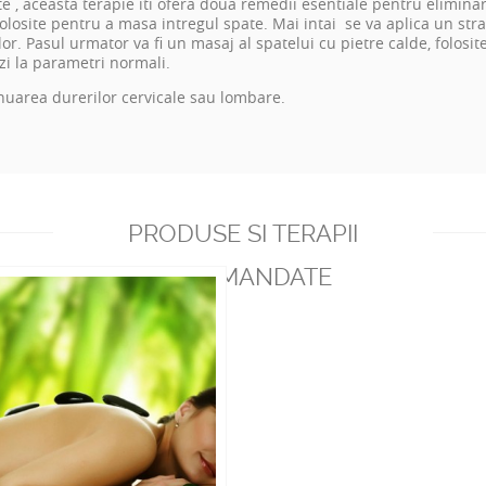
te , aceasta terapie iti ofera doua remedii esentiale pentru elimina
folosite pentru a masa intregul spate. Mai intai se va aplica un st
. Pasul urmator va fi un masaj al spatelui cu pietre calde, folosit
i la parametri normali.
nuarea durerilor cervicale sau lombare.
PRODUSE SI TERAPII
RECOMANDATE