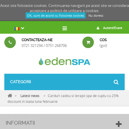
Acest site foloseste cookies. Continuarea navigarii pe acest site se considera
acceptare a
politicii de utilizare a cookies.
OK, sunt de acord cu folosirea cookies
Nu doresc
Autentificare
CONTACTEAZA-NE
COS
0721 321294 / 0751 268706
(gol)
CATEGORII
>
Latest news
>
Carduri cadou si terapii spa de cuplu cu 25%
discount in toata luna februarie
INFORMATII