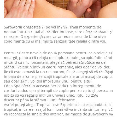
Sărbătoriți dragostea și pe voi înșivă. Trăiți momente de
neuitat într-un ritual al trăirilor intense, care oferă sănătate și
relaxare. O experiență care va va reda starea de bine și va
condimenta cu și mai multă senzualitate relația dintre voi.
Pentru că este nevoie de două persoane pentru ca o relație să
meargă, pentru că relația de cuplu trebuie „stropita” din când
în când cu mici picanterii, alege să petreci sărbătoarea de
Sfântul Valentin într-un cadru romantic, ales doar de voi doi:
fie că este o masă la un restaurant, fie că alegeți să vă răsfățați
în baia de arome și senzații tropicale ale unui masaj de cuplu,
sau doar să fiți voi doi împreună unul pentru altul.
Eden Spa oferă în această perioadă un întreg meniu de
carduri cadou spa și terapii de cuplu pentru ca tu și persoana
iubită să vă regăsiți într-un univers unic. Totul cu 25%
discount până la sfârșitul lunii februarie.
Astfel puteți alege
Tropical Love Experience
, o escapadă cu iz
tropical, în care masajul lomi lomi vă va încânta simțurile și vă
va reconecta la sinele dvs interior, iar masca de guavaberry vă