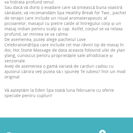
va hidrata profund tenul.
Sau dacă vă doriți o evadare care să țintească buna voastră
sănătate, vă recomandăm
Spa Healthy Break for Two
, pachet
de terapii care include un ritual aromaterapeutic al
picioarelor, masajul cu pietre calde al întregului corp și un
masaj indian pentru scalp și cap. Astfel, corpul se va relaxa
profund, iar mintea se va calma.
De asemenea, puteți alege pachetul
Love
Celebration@Spa
care include cel mai râvnit tip de masaj în
doi, Hot Stone Massage de data aceasta folosind ulei de ylan
ylang, cunoscut pentru proprietățile sale afrodiziace și
senzoriale.
Aveți de asemenea o gamă variată de
carduri cadou
cu
ajutorul cărora veți putea să-i spuneți Te iubesc! într-un mod
original.
Vă așteptăm la Eden Spa toată luna februarie cu oferte
speciale pentru cupluri!